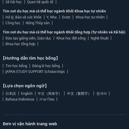
Xã hội học
Quan hệ quốc tế
Tìm nơi du học mà có thể học ngành Khối Khoa học tự nhiên
Hộ lý, Bảo vệ sức khỏe
Y, Nha
Dược
Khoa học tự nhiên
Công học
Nông Thủy sản
Tìm nơi du học mà có thể học ngành Khối tổng hợp (Tự nhiên và Xã hội)
Đào tạo giảng viên, Giáo dục
Khoa học đời sống
Nghệ thuật
Khoa học tổng hợp
【Hướng dẫn tìm học bổng】
Tìm học bổng
Đăng kí học bổng
JAPAN STUDY SUPPORT Scholarships
【Lựa chọn ngôn ngữ】
日本語
English
中文（简体字）
中文（繁體字）
한국어
Bahasa Indonesia
ภาษาไทย
Đơn vị vận hành trang web