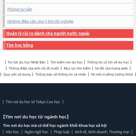
Phòng tư vấn
Những điều cần chú ý khi tốt nghiệp
Quản lý rủi ro dành cho người nước ngoài
Tìm học bổng
Tin tức du học Nhật Bản
Tìm kiếm nơi du học
Thông tin có ích về du học
Thông điệp của anh chị đi trước
Mục lục tìm kiếm
Sơ đồ của trang web
Quy ước sử dụng
Thông báo về thông tin cá nhân
Về môi trường tương thích
Tìm nơi du học từ Tokyo Cao học
【Tìm nơi du học từ ngành học】
Tìm nơi du học mà có thể học ngành Khối Khoa học xã hội
Văn học
Ngôn ngữ học
Pháp luật
Kinh tế, Kinh doanh, Thương mại