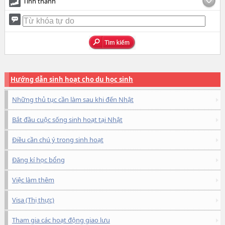
Tỉnh thành
Hướng dẫn sinh hoạt cho du học sinh
Những thủ tục cần làm sau khi đến Nhật
Bắt đầu cuộc sống sinh hoạt tại Nhật
Điều cần chú ý trong sinh hoạt
Đăng kí học bổng
Việc làm thêm
Visa (Thị thực)
Tham gia các hoạt động giao lưu