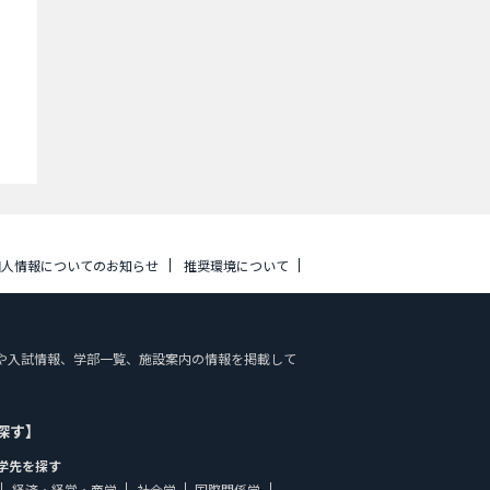
個人情報についてのお知らせ
推奨環境について
校の特色や入試情報、学部一覧、施設案内の情報を掲載して
探す】
学先を探す
経済・経営・商学
社会学
国際関係学