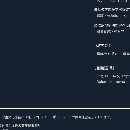
理系の学問が学べる留
看護・保健学
医・
文理系の学問が学べる
教員養成・教育学
【奨学金】
奨学金を探す
奨学
【言語選択】
English
中文（简
Bahasa Indonesia
ア学生文化協会と（株）ベネッセコーポレーションが共同運営をしております。
文化協会 国際教育支援事業部