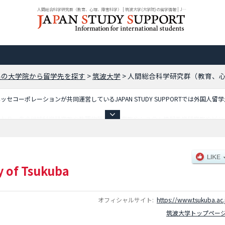
人間総合科学研究群（教育、心理、障害科学） | 筑波大学(大学院)の留学情報 | JPSS
県の大学院から留学先を探す
>
筑波大学
>
人間総合科学研究群（教育、
コーポレーションが共同運営しているJAPAN STUDY SUPPORTでは外国人留
ており、生命地球科学研究群や数理物質科学研究群やシステム情報工学研究群やビジ
教育、心理、障害科学）や人間総合科学研究群（医学系）や人間総合科学研究群（体
門職学位課程）や国際連携持続環境科学専攻や国際連携食料健康科学専攻やスポーツ
位プログラム）等、研究科別情報や、募集定員や合格者数など入試情報、施設案内、
y of Tsukuba
オフィシャルサイト:
https://www.tsukuba.ac.
筑波大学トップペー