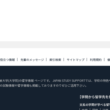
に役立つ情報
先輩のメッセージ
索引検索
サイトマップ
利用規約
大学(大学院)の留学情報 ページです。 JAPAN STUDY SUPPORTでは、学
の試験情報や留学情報も掲載しておりますのでぜひご活用下さい。
【学問から留学先を
文系の学問が学べる留
文学
語学
法学