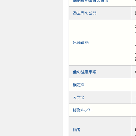
個別資格審査の有無
過去問の公開
出願資格
他の注意事項
検定料
入学金
授業料／年
備考