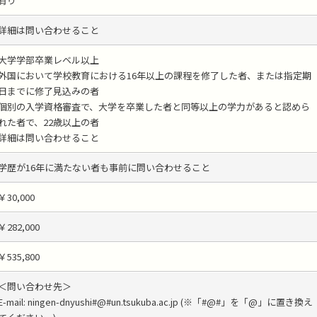
有り
詳細は問い合わせること
大学学部卒業レベル以上
外国において学校教育における16年以上の課程を修了した者、または指定期
日までに修了見込みの者
個別の入学資格審査で、大学を卒業した者と同等以上の学力があると認めら
れた者で、22歳以上の者
詳細は問い合わせること
学歴が16年に満たない者も事前に問い合わせること
￥30,000
￥282,000
￥535,800
＜問い合わせ先＞
E-mail: ningen-dnyushi#@#un.tsukuba.ac.jp (※「#@#」を「@」に置き換え