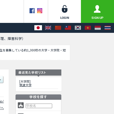
心理、障害科学）
学生を募集している約1,300校の大学・大学院・短
ネス科学研究群や人文社会科学研究群や人間総合
育、芸術、学際系）や人間総合科学研究群（東京
国際開発学共同専攻や大学体育スポーツ高度化共
アクセスなど外国人留学生に必要な情報を掲載し
[大学院]
筑波大学
jp/
ジへ