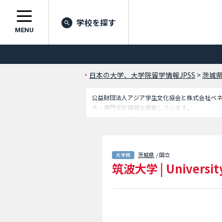
学校を探す
MENU
日本の大学、大学院留学情報JPSS
>
茨城
公益財団法人アジア学生文化協会と株式会社ベネッセ
大・専門学校情報を掲載しています。
こちらでは筑波大学に関する詳細情報を記載し
科学研究群（情報学）や人間総合科学研究群（
地区）や国際経営プロフェッショナル専攻（専
同専攻やグローバル教育院（ヒューマニクス学
茨城県
/ 国立
ているので是非ご利用ください。
筑波大学
|
Universit