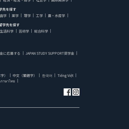
学先を探す
歯学
薬学
理学
工学
農・水産学
留学先を探す
生活科学
芸術学
総合科学
金に応募する
JAPAN STUDY SUPPORT奨学金
体字）
中文（繁體字）
한국어
Tiếng Việt
ภาษาไทย