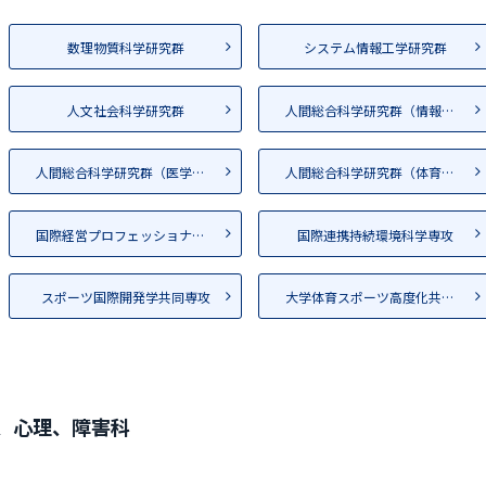
数理物質科学研究群
システム情報工学研究群
人文社会科学研究群
人間総合科学研究群（情報学）
人間総合科学研究群（医学系）
人間総合科学研究群（体育、芸...
国際経営プロフェッショナル専...
国際連携持続環境科学専攻
スポーツ国際開発学共同専攻
大学体育スポーツ高度化共同専攻
、心理、障害科