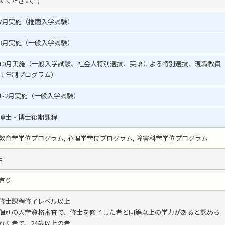
てください。)
7月実施（推薦入学試験）
8月実施（一般入学試験）
10月実施（一般入学試験、社会人特別選抜、英語による特別選抜、現職教員
１年制プログラム）
1-2月実施（一般入学試験）
博士・博士後期課程
教育学学位プログラム, 心理学学位プログラム, 障害科学学位プログラム
可
有り
修士課程修了レベル以上
個別の入学資格審査で、修士を修了した者と同等以上の学力があると認めら
れた者で、24歳以上の者