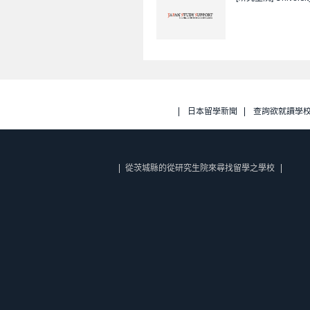
日本留學新聞
查詢欲就讀學
從茨城縣的從研究生院來尋找留學之學校