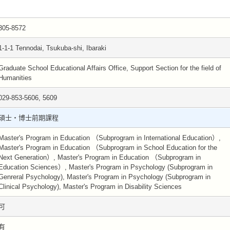
305-8572
1-1-1 Tennodai, Tsukuba-shi, Ibaraki
Graduate School Educational Affairs Office, Support Section for the field of
Humanities
029-853-5606, 5609
碩士・博士前期課程
Master's Program in Education （Subprogram in International Education）,
Master's Program in Education （Subprogram in School Education for the
Next Generation）, Master's Program in Education （Subprogram in
Education Sciences）, Master's Program in Psychology (Subprogram in
Genreral Psychology), Master's Program in Psychology (Subprogram in
Clinical Psychology), Master's Program in Disability Sciences
可
有