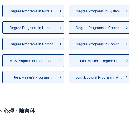
Degree Programs in Pure and A...
Degree Programs in Systems an...
Degree Programs in Humanities...
Degree Programs in Comprehens...
Degree Programs in Comprehens...
Degree Programs in Comprehens...
MBA Program in International ...
Joint Master's Degree Pr...
Joint Master's Program i...
Joint Doctoral Program in Adv...
、心理、障害科