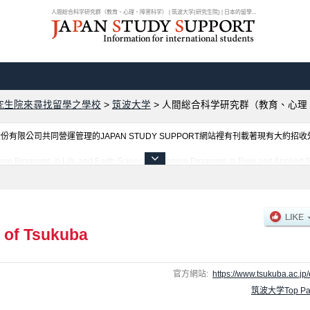
人間総合科学研究群（教育、心理、障害科学） | 筑波大学(研究生院) | 日本的留學...
究生院來尋找留學之學校
>
筑波大学
>
人間総合科学研究群（教育、心理
限公司共同營運管理的JAPAN STUDY SUPPORT網站裡有刊載著現有大約招
 Life and Earth Sciences、Degree Programs in Pure and Applied Scie
 Business Sciences、Degree Programs in Humanities and Social Sciences、Degr
心理、障害科学）、Degree Programs in Comprehensive Human Sciences （Med
Art and Sport, Interdisciplinary Sciences）、Degree Programs in Comprehensi
's Degree Program in Sustainability and Environmental Sciences、International Jo
gram in International Development and Peace through Sport、Joint Doctoral Progr
y of Tsukuba
tegrative and Global Majors（Ph.D. Program in Humanics）等各別研
必查閱及利用此網站。
官方網站:
https://www.tsukuba.ac.jp/
筑波大学Top Pa