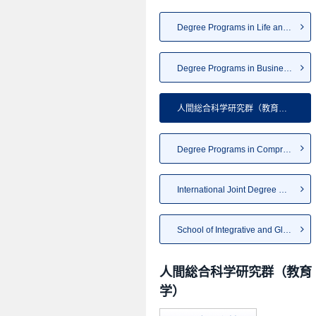
Degree Programs in Life and E...
Degree Programs in Business S...
人間総合科学研究群（教育、心...
Degree Programs in Comprehens...
International Joint Degree Ma...
School of Integrative and Glo...
人間総合科学研究群（教育
学）