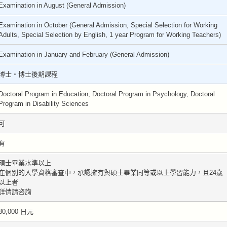
Examination in August (General Admission)
Examination in October (General Admission, Special Selection for Working
Adults, Special Selection by English, 1 year Program for Working Teachers)
Examination in January and February (General Admission)
博士・博士後期課程
Doctoral Program in Education, Doctoral Program in Psychology, Doctoral
Program in Disability Sciences
可
有
碩士畢業水準以上
在個別的入學資格審查中，承認擁有與碩士畢業同等或以上學習能力，且24歲
以上者
詳情請咨詢
30,000 日元