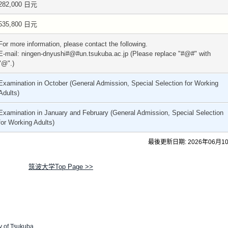
282,000 日元
535,800 日元
For more information, please contact the following.
E-mail: ningen-dnyushi#@#un.tsukuba.ac.jp (Please replace "#@#" with
"@".)
Examination in October (General Admission, Special Selection for Working
Adults)
Examination in January and February (General Admission, Special Selection
for Working Adults)
最後更新日期: 2026年06月1
筑波大学Top Page >>
y of Tsukuba