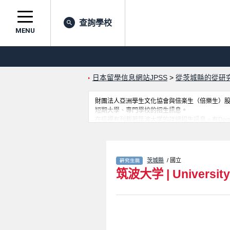
查詢學校
MENU
日本留學信息網站JPSS
>
從茨城縣的從研
財團法人亞洲學生文化協會與倍楽生（倍樂生）股份有
短期大學、專門學校的招生訊息。
在這裡有刊載著筑波大学的詳細招生訊息。有Degree Programs in
Information Engineering、Degree Programs in
Sciences（Informatics）、人間総合科学研究群（教育、
Programs in Comprehensive Human Sciences （
Program in International Business、Joint Master
茨城縣
/ 國立
Science in Food and Health、Joint Master's Pro
筑波大学
|
Universit
for Higher Education、School of In
等對外國留學生是必要之訊息都刊載於此，請務