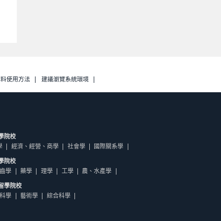
資料使用方法
建議瀏覽系統環境
學院校
學
經濟、經營、商學
社會學
國際關系學
學院校
齒學
藥學
理學
工學
農、水產學
留學院校
科學
藝術學
綜合科學