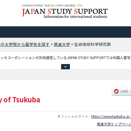
生命地球科学研究群 | 筑波大学(大学院)の留学情報 | JPSS
県の大学院から留学先を探す
>
筑波大学
>
生命地球科学研究群
コーポレーションが共同運営しているJAPAN STUDY SUPPORTでは外国人留
ており、生命地球科学研究群や数理物質科学研究群やシステム情報工学研究群やビジ
教育、心理、障害科学）や人間総合科学研究群（医学系）や人間総合科学研究群（体
門職学位課程）や国際連携持続環境科学専攻や国際連携食料健康科学専攻やスポーツ
位プログラム）等、研究科別情報や、募集定員や合格者数など入試情報、施設案内、
y of Tsukuba
オフィシャルサイト:
https://www.tsukuba.ac.
筑波大学トップペー