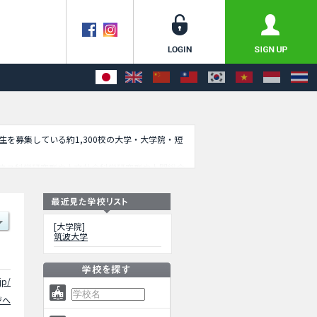
学生を募集している約1,300校の大学・大学院・短
ネス科学研究群や人文社会科学研究群や人間総合
育、芸術、学際系）や人間総合科学研究群（東京
国際開発学共同専攻や大学体育スポーツ高度化共
アクセスなど外国人留学生に必要な情報を掲載し
[大学院]
筑波大学
jp/
ジへ