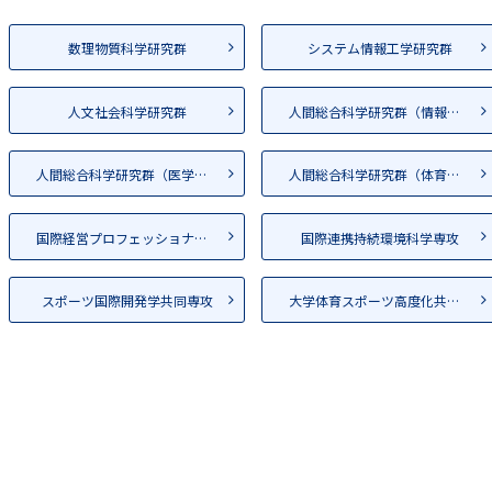
数理物質科学研究群
システム情報工学研究群
人文社会科学研究群
人間総合科学研究群（情報学）
人間総合科学研究群（医学系）
人間総合科学研究群（体育、芸...
国際経営プロフェッショナル専...
国際連携持続環境科学専攻
スポーツ国際開発学共同専攻
大学体育スポーツ高度化共同専攻