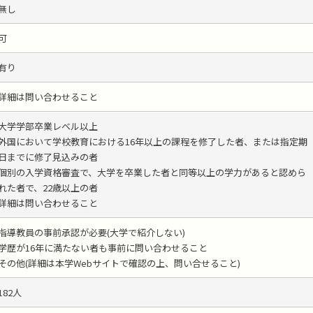
無し
可
有り
詳細は問い合わせること
大学学部卒業レベル以上
外国において学校教育における16年以上の課程を修了した者、または指定期
日までに修了見込みの者
個別の入学資格審査で、大学を卒業した者と同等以上の学力があると認めら
れた者で、22歳以上の者
詳細は問い合わせること
指導教員の事前承認が必要(大学で紹介しない)
学歴が16年に満たない者も事前に問い合わせること
その他(詳細は本学Webサイトで確認の上、問い合せること)
182人