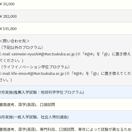
￥30,000
￥282,000
￥535,800
＜問い合わせ先＞
（下記以外のプログラム）
E-mail: seimeiin-nyushi#@#un.tsukuba.ac.jp (※「#@#」を「@」に置き換え
てください。)
（ライフイノベーション学位プログラム）
E-mail: life-innov#@#un.tsukuba.ac.jp (※「#@#」を「@」に置き換えてくだ
さい。)
7月実施(推薦入学試験：地球科学学位プログラム)
書類選考、語学(英語)、口頭試問
8月実施(一般入学試験、社会人特別選抜)
書類選考、語学(英語)、専門科目、口頭試問、専攻によって試験が異なるため