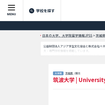
学校を探す
MENU
日本の大学、大学院留学情報JPSS
>
茨城
公益財団法人アジア学生文化協会と株式会社ベネッセ
大・専門学校情報を掲載しています。
こちらでは筑波大学に関する詳細情報を記載し
科学研究群（情報学）や人間総合科学研究群（
地区）や国際経営プロフェッショナル専攻（専
同専攻やグローバル教育院（ヒューマニクス学
茨城県
/ 国立
ているので是非ご利用ください。
筑波大学
|
Universit