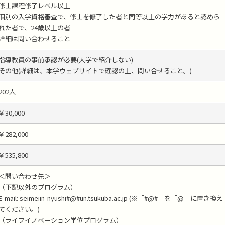
修士課程修了レベル以上
個別の入学資格審査で、修士を修了した者と同等以上の学力があると認めら
れた者で、24歳以上の者
詳細は問い合わせること
指導教員の事前承認が必要(大学で紹介しない)
その他(詳細は、本学ウェブサイトで確認の上、問い合せること。)
202人
￥30,000
￥282,000
￥535,800
＜問い合わせ先＞
（下記以外のプログラム）
E-mail: seimeiin-nyushi#@#un.tsukuba.ac.jp (※「#@#」を「@」に置き換え
てください。)
（ライフイノベーション学位プログラム）