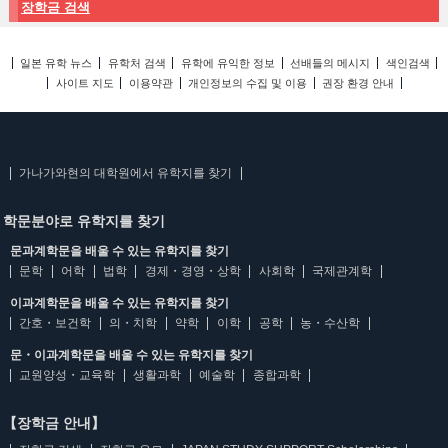
장학금 검색
일본 유학 뉴스
유학처 검색
유학에 유익한 정보
선배들의 메시지
색인검색
사이트 지도
이용약관
개인정보의 수집 및 이용
권장 환경 안내
가나가와현의 대학원에서 유학지를 찾기
학문분야로 유학지를 찾기
문과계학문을 배울 수 있는 유학지를 찾기
문학
어학
법학
경제・경영・상학
사회학
국제관계학
이과계학문을 배울 수 있는 유학지를 찾기
간호・보건학
의・치학
약학
이학
공학
농・수산학
문・이과계학문을 배울 수 있는 유학지를 찾기
교원양성・교육학
생활과학
예술학
종합과학
【장학금 안내】