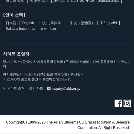
장학금 검색
장학금 응모
JAPAN STUDY SUPPORT Scholarships
【언어 선택】
日本語
English
中文（简体字）
中文（繁體字）
Tiếng Việt
Bahasa Indonesia
ภาษาไทย
사이트 운영자
당 사이트는 (공재)아시아학생문화협회와 (주)베네세코퍼레이션이 공동운영하고 있습니
다.
공익재단법인 아시아학생문화협회 국제교육지원사업부
〒113-8642 도쿄도 분쿄쿠 혼코마고메 2-12-13
사이트 소개
질의 사항
Copyright(C) 1999-2026 The Asian Students Cultural Association & Benesse
Corporation. All Right Reserved.