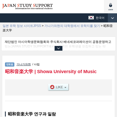
한국어
일본 유학 정보 사이트JPSS
>
가나가와현의 대학원에서 유학지를 찾기
>
昭和音
楽大学
재단법인 아시아학생문화협회와 주식회사 베네세코퍼레이션이 공동운영하고
있는JAPAN STUDY SUPPORT에서는 외국인 유학생을 모집하고 있는 약
1,300여 개의 대학・대학원・단기대학・전문학교의 정보를 게재하고 있습니
다.
여기에서는 昭和音楽大学 관한 자세한 정보를 게재하고 있어 Graduate
가나가와현
/ 사립
School of Music 등의 연구과별 정보, 모집정원과 합격자수 등의 입시정보, 시
설안내, 교통정보 등 외국인 유학생에게 유익하고 필요한 정보를 게재하고 있
昭和音楽大学
|
Showa University of Music
으므로 많이 이용해 주시기 바랍니다.
昭和音楽大学 연구과 일람