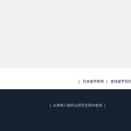
日本留学新闻
查找留学目
从神奈川县的从研究生院中查询