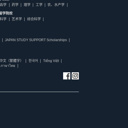
齿学
药学
理学
工学
农、水产学
留学院校
科学
艺术学
综合科学
JAPAN STUDY SUPPORT Scholarships
中文（繁體字）
한국어
Tiếng Việt
ภาษาไทย