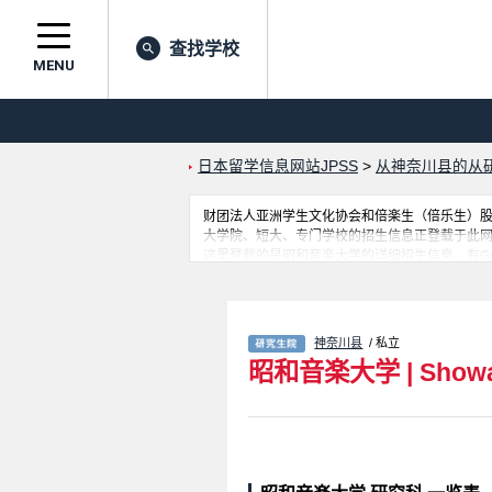
查找学校
MENU
日本留学信息网站JPSS
>
从神奈川县的从
财团法人亚洲学生文化协会和倍楽生（倍乐生）股份有
大学院、短大、专门学校的招生信息正登载于此
这里登载的是昭和音楽大学的详细招生信息。有Grad
都登载于此，请务必查阅和利用此网。
神奈川县
/ 私立
昭和音楽大学
|
Showa