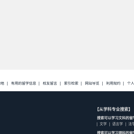
的地
有用的留学信息
校友留言
索引检索
网站导览
利用规约
个
【从学科专业搜索】
搜索可以学习文科的留
文学
语言学
法
搜索可以学习理科的留