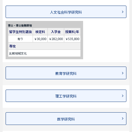
人文社会科学研究科
博士・博士後期課程
留学生特別選抜
検定料
入学金
授業料/年
有り
￥30,000
￥282,000
￥535,800
専攻
比較地域文化
教育学研究科
理工学研究科
医学研究科