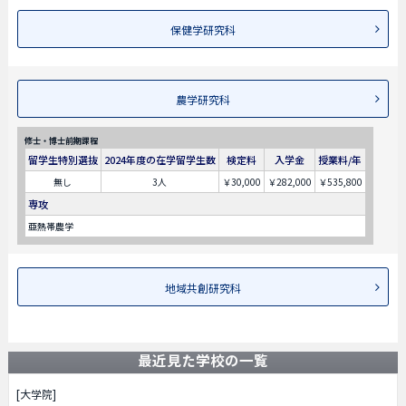
保健学研究科
農学研究科
修士・博士前期課程
留学生特別選抜
2024年度の在学留学生数
検定料
入学金
授業料/年
無し
3人
￥30,000
￥282,000
￥535,800
専攻
亜熱帯農学
地域共創研究科
最近見た学校の一覧
[大学院]