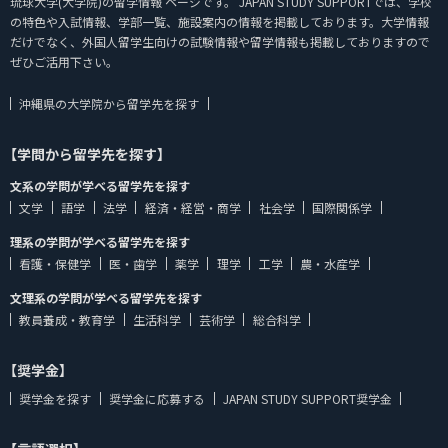
琉球大学(大学院)の留学情報 ページです。 JAPAN STUDY SUPPORTでは、学校
の特色や入試情報、学部一覧、施設案内の情報を掲載しております。大学情報
だけでなく、外国人留学生向けの試験情報や留学情報も掲載しておりますので
ぜひご活用下さい。
沖縄県の大学院から留学先を探す
【学問から留学先を探す】
文系の学問が学べる留学先を探す
文学
語学
法学
経済・経営・商学
社会学
国際関係学
理系の学問が学べる留学先を探す
看護・保健学
医・歯学
薬学
理学
工学
農・水産学
文理系の学問が学べる留学先を探す
教員養成・教育学
生活科学
芸術学
総合科学
【奨学金】
奨学金を探す
奨学金に応募する
JAPAN STUDY SUPPORT奨学金