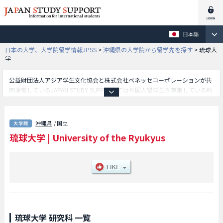
日本語
日本の大学、大学院留学情報JPSS
>
沖縄県の大学院から留学先を探す
>
琉球大
学
公益財団法人アジア学生文化協会と株式会社ベネッセコーポレーションが共
同運営しているJAPAN STUDY SUPPORTでは外国人留学生を募集している約
1,300校の大学・大学院・短大・専門学校情報を掲載しています。
こちらでは琉球大学に関する詳細情報を記載しており、人文社会科学研究科
や教育学研究科や理工学研究科や医学研究科や保健学研究科や農学研究科や
沖縄県
/ 国立
地域共創研究科等、研究科別情報や、募集定員や合格者数など入試情報、施
琉球大学
|
University of the Ryukyus
設案内、アクセスなど外国人留学生に必要な情報を掲載しているので是非ご
利用ください。
琉球大学 研究科 一覧