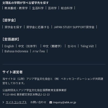
文理系の学問が学べる留学先を探す
教員養成・教育学
生活科学
芸術学
総合科学
【奨学金】
奨学金を探す
奨学金に応募する
JAPAN STUDY SUPPORT奨学金
【言語選択】
English
中文（简体字）
中文（繁體字）
한국어
Tiếng Việt
Bahasa Indonesia
ภาษาไทย
サイト運営者
当サイトは（公財）アジア学生文化協会と（株）ベネッセコーポレーションが共同運
営をしております。
公益財団法人アジア学生文化協会 国際教育支援事業部
〒113-8642 東京都文京区本駒込2-12-13
サイトコンセプト
お問い合わせ