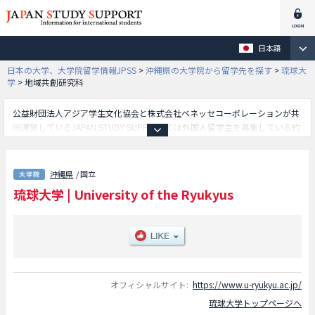
日本語
日本の大学、大学院留学情報JPSS
>
沖縄県の大学院から留学先を探す
>
琉球大
学
>
地域共創研究科
公益財団法人アジア学生文化協会と株式会社ベネッセコーポレーションが共
同運営しているJAPAN STUDY SUPPORTでは外国人留学生を募集している約
1,300校の大学・大学院・短大・専門学校情報を掲載しています。
こちらでは琉球大学に関する詳細情報を記載しており、人文社会科学研究科
や教育学研究科や理工学研究科や医学研究科や保健学研究科や農学研究科や
沖縄県
/ 国立
地域共創研究科等、研究科別情報や、募集定員や合格者数など入試情報、施
琉球大学
|
University of the Ryukyus
設案内、アクセスなど外国人留学生に必要な情報を掲載しているので是非ご
利用ください。
オフィシャルサイト:
https://www.u-ryukyu.ac.jp/
琉球大学トップページへ