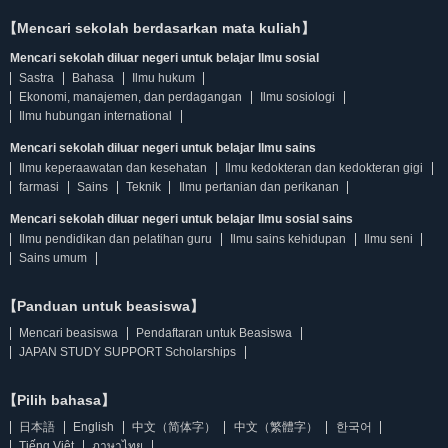
【Mencari sekolah berdasarkan mata kuliah】
Mencari sekolah diluar negeri untuk belajar Ilmu sosial
Sastra
Bahasa
Ilmu hukum
Ekonomi, manajemen, dan perdagangan
Ilmu sosiologi
Ilmu hubungan international
Mencari sekolah diluar negeri untuk belajar Ilmu sains
Ilmu keperaawatan dan kesehatan
Ilmu kedokteran dan kedokteran gigi
farmasi
Sains
Teknik
Ilmu pertanian dan perikanan
Mencari sekolah diluar negeri untuk belajar Ilmu sosial sains
Ilmu pendidikan dan pelatihan guru
Ilmu sains kehidupan
Ilmu seni
Sains umum
【Panduan untuk beasiswa】
Mencari beasiswa
Pendaftaran untuk Beasiswa
JAPAN STUDY SUPPORT Scholarships
【Pilih bahasa】
日本語
English
中文（简体字）
中文（繁體字）
한국어
Tiếng Việt
ภาษาไทย