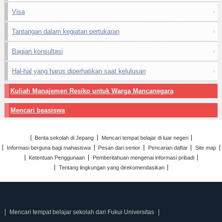
Visa
Tantangan dalam kegiatan pertukaran
Bagian konsultasi
Hal-hal yang harus diperhatikan saat kelulusan
Kuliah Manajemen Resiko untuk Warga Mancanegara
Mencari beasiswa
Berita sekolah di Jepang
Mencari tempat belajar di luar negeri
Informasi berguna bagi mahasiswa
Pesan dari senior
Pencarian daftar
Site map
Ketentuan Penggunaan
Pemberitahuan mengenai informasi pribadi
Tentang lingkungan yang direkomendasikan
Mencari tempat belajar sekolah dari Fukui Universitas