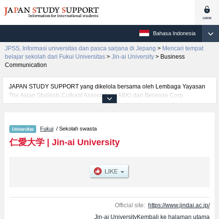
Bahasa Indonesia
JPSS, Informasi universitas dan pasca sarjana di Jepang
>
Mencari tempat
belajar sekolah dari Fukui Universitas
>
Jin-ai University
>
Business
Communication
JAPAN STUDY SUPPORT yang dikelola bersama oleh Lembaga Yayasan
The Asian Students Cultural Association (ABK) dan Benesse Corp.
menyediakan informasi sekitar 1300 universitas, pascasarjana, universitas
yunior, akademi kejuruan yang siap menerima mahasiswa(i) mancanegara.
Tersedia informasi rinci mengenai Jin-ai University, mencakup informasi per
Fukui
/ Sekolah swasta
fakultas seperti Fakultas Business CommunicationatauFakultas psychology,
serta berbagai informasi yang berguna bagi mahasiswa(i) mancanegara
仁愛大学
|
Jin-ai University
seperti kuota untuk jumlah pendaftar dan jumlah kelulusan ujian masuk
mahasiswa(i) mancanegara, informasi mengenai ujian masuk, prasarana
kampus, akses jalan, dan lainnya. Silakan memanfaatkannya.
Official site:
https://www.jindai.ac.jp/
Jin-ai UniversityKembali ke halaman utama