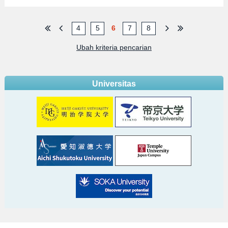
4
5
6
7
8
Ubah kriteria pencarian
Universitas