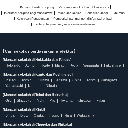
Berita sekolah di Jepang
Mencari tempat belajar di luar negeri
Informasi berguna bagi mahasiswa
Pesan dari senior
Pencarian daftar
Site map
Ketentuan Penggunaan
Pemberitahuan mengenai informasi pribadi
Tentang lingkungan yang direkomendasikan
【Cari sekolah berdasarkan prefektur】
[Mencari sekolah di Hokkaido dan Tohoku]
Hokkaido
Aomori
Iwate
Miyagi
Akita
Yamagata
Fukushima
[Mencari sekolah di Kanto dan Koshinetsu]
Ibaragi
Tochigi
Gunma
Saitama
Chiba
Tokyo
Kanagawa
Yamanashi
Nagano
Niigata
[Mencari sekolah di Tokai dan Hokuriku]
Gifu
Shizuoka
Aichi
Mie
Toyama
Ishikawa
Fukui
[Mencari sekolah di Kinki]
Shiga
Kyoto
Osaka
Hyogo
Nara
Wakayama
[Mencari sekolah di Chugoku dan Shikoku]