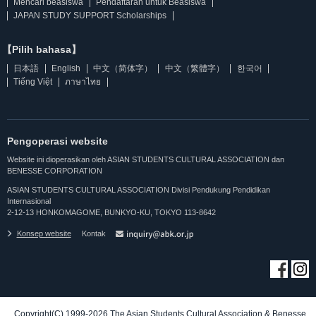
Mencari beasiswa
Pendaftaran untuk Beasiswa
JAPAN STUDY SUPPORT Scholarships
【Pilih bahasa】
日本語
English
中文（简体字）
中文（繁體字）
한국어
Tiếng Việt
ภาษาไทย
Pengoperasi website
Website ini dioperasikan oleh ASIAN STUDENTS CULTURAL ASSOCIATION dan
BENESSE CORPORATION
ASIAN STUDENTS CULTURAL ASSOCIATION Divisi Pendukung Pendidikan
Internasional
2-12-13 HONKOMAGOME, BUNKYO-KU, TOKYO 113-8642
Konsep website
Kontak
Copyright(C) 1999-2026 The Asian Students Cultural Association & Benesse