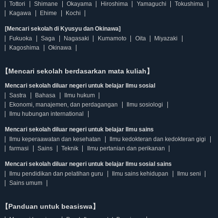
Tottori
Shimane
Okayama
Hiroshima
Yamaguchi
Tokushima
Kagawa
Ehime
Kochi
[Mencari sekolah di Kyusyu dan Okinawa]
Fukuoka
Saga
Nagasaki
Kumamoto
Oita
Miyazaki
Kagoshima
Okinawa
【Mencari sekolah berdasarkan mata kuliah】
Mencari sekolah diluar negeri untuk belajar Ilmu sosial
Sastra
Bahasa
Ilmu hukum
Ekonomi, manajemen, dan perdagangan
Ilmu sosiologi
Ilmu hubungan international
Mencari sekolah diluar negeri untuk belajar Ilmu sains
Ilmu keperaawatan dan kesehatan
Ilmu kedokteran dan kedokteran gigi
farmasi
Sains
Teknik
Ilmu pertanian dan perikanan
Mencari sekolah diluar negeri untuk belajar Ilmu sosial sains
Ilmu pendidikan dan pelatihan guru
Ilmu sains kehidupan
Ilmu seni
Sains umum
【Panduan untuk beasiswa】