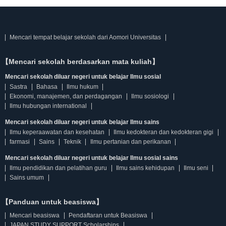
Mencari tempat belajar sekolah dari Aomori Universitas
【Mencari sekolah berdasarkan mata kuliah】
Mencari sekolah diluar negeri untuk belajar Ilmu sosial
Sastra
Bahasa
Ilmu hukum
Ekonomi, manajemen, dan perdagangan
Ilmu sosiologi
Ilmu hubungan international
Mencari sekolah diluar negeri untuk belajar Ilmu sains
Ilmu keperaawatan dan kesehatan
Ilmu kedokteran dan kedokteran gigi
farmasi
Sains
Teknik
Ilmu pertanian dan perikanan
Mencari sekolah diluar negeri untuk belajar Ilmu sosial sains
Ilmu pendidikan dan pelatihan guru
Ilmu sains kehidupan
Ilmu seni
Sains umum
【Panduan untuk beasiswa】
Mencari beasiswa
Pendaftaran untuk Beasiswa
JAPAN STUDY SUPPORT Scholarships