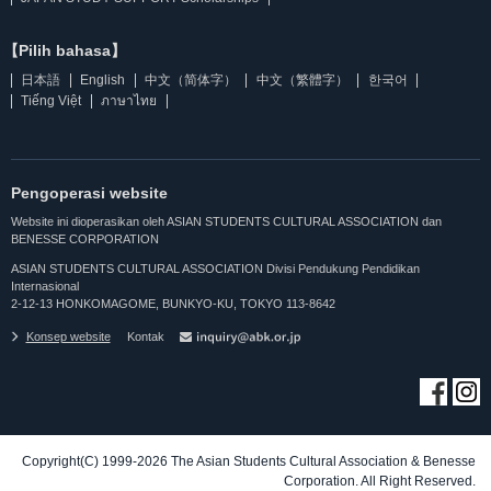
【Pilih bahasa】
日本語
English
中文（简体字）
中文（繁體字）
한국어
Tiếng Việt
ภาษาไทย
Pengoperasi website
Website ini dioperasikan oleh ASIAN STUDENTS CULTURAL ASSOCIATION dan
BENESSE CORPORATION
ASIAN STUDENTS CULTURAL ASSOCIATION Divisi Pendukung Pendidikan
Internasional
2-12-13 HONKOMAGOME, BUNKYO-KU, TOKYO 113-8642
Konsep website
Kontak
Copyright(C) 1999-2026 The Asian Students Cultural Association & Benesse
Corporation. All Right Reserved.