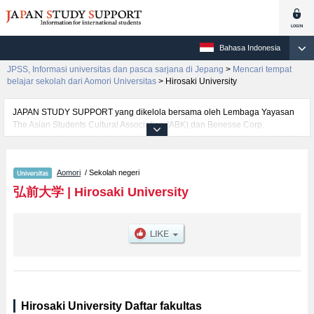
Bahasa Indonesia
JPSS, Informasi universitas dan pasca sarjana di Jepang
>
Mencari tempat
belajar sekolah dari Aomori Universitas
>
Hirosaki University
JAPAN STUDY SUPPORT yang dikelola bersama oleh Lembaga Yayasan
The Asian Students Cultural Association (ABK) dan Benesse Corp.
menyediakan informasi sekitar 1300 universitas, pascasarjana, universitas
yunior, akademi kejuruan yang siap menerima mahasiswa(i) mancanegara.
Tersedia informasi rinci mengenai Hirosaki University, mencakup informasi
Aomori
/ Sekolah negeri
per fakultas seperti Fakultas Humanities and Social SciencesatauFakultas
EducationatauFakultas MedicineatauFakultas Science and
弘前大学
|
Hirosaki University
TechnologyatauFakultas Agriculture and Life Science, serta berbagai
informasi yang berguna bagi mahasiswa(i) mancanegara seperti kuota
untuk jumlah pendaftar dan jumlah kelulusan ujian masuk mahasiswa(i)
mancanegara, informasi mengenai ujian masuk, prasarana kampus, akses
jalan, dan lainnya. Silakan memanfaatkannya.
Hirosaki University Daftar fakultas