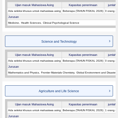
Ujian masuk Mahasiswa Asing
Kapasitas penerimaan
jumlah p
Ada seleksi khusus untuk mahasiswa asing
Beberapa (TAHUN FISKAL 2026)
0 orang (
Jurusan
Medicine
Health Sciences
Clinical Psychological Science
Science and Technology
Ujian masuk Mahasiswa Asing
Kapasitas penerimaan
jumlah p
Ada seleksi khusus untuk mahasiswa asing
Beberapa (TAHUN FISKAL 2026)
0 orang (
Jurusan
Mathematics and Physics
Frontier Materials Chemistry
Global Environment and Disaster 
Agriculture and Life Science
Ujian masuk Mahasiswa Asing
Kapasitas penerimaan
jumlah p
Ada seleksi khusus untuk mahasiswa asing
Beberapa (TAHUN FISKAL 2026)
1 orang (
Jurusan