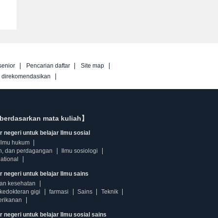
senior
Pencarian daftar
Site map
g direkomendasikan
berdasarkan mata kuliah】
 negeri untuk belajar Ilmu sosial
Ilmu hukum
n, dan perdagangan
Ilmu sosiologi
ational
r negeri untuk belajar Ilmu sains
dan kesehatan
kedokteran gigi
farmasi
Sains
Teknik
erikanan
 negeri untuk belajar Ilmu sosial sains