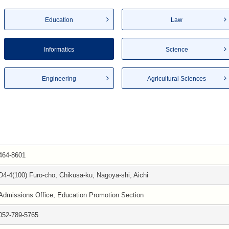
Education
Law
Informatics
Science
Engineering
Agricultural Sciences
464-8601
D4-4(100) Furo-cho, Chikusa-ku, Nagoya-shi, Aichi
Admissions Office, Education Promotion Section
052-789-5765