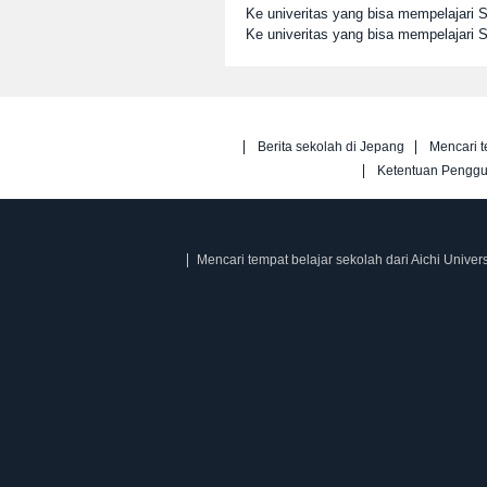
Ke univeritas yang bisa mempelajari
Ke univeritas yang bisa mempelajari 
Berita sekolah di Jepang
Mencari t
Ketentuan Pengg
Mencari tempat belajar sekolah dari Aichi Univers