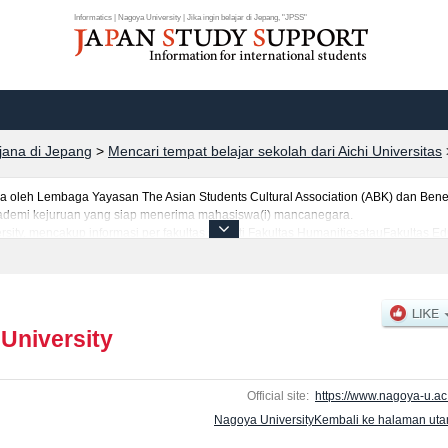
Informatics | Nagoya University | Jika ingin belajar di Jepang, "JPSS"
rjana di Jepang
>
Mencari tempat belajar sekolah dari Aichi Universitas
leh Lembaga Yayasan The Asian Students Cultural Association (ABK) dan Benes
 akademi kejuruan yang siap menerima mahasiswa(i) mancanegara.
rsity, mencakup informasi per fakultas seperti Fakultas HumanitiesatauFakultas 
ScienceatauFakultas MedicineatauFakultas EngineeringatauFakultas Agricultural S
 kuota untuk jumlah pendaftar dan jumlah kelulusan ujian masuk mahasiswa(i) m
ilakan memanfaatkannya.
University
Official site:
https://www.nagoya-u.ac.
Nagoya UniversityKembali ke halaman ut