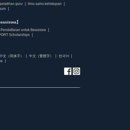
pelatihan guru
Ilmu sains kehidupan
mum
beasiswa】
Pendaftaran untuk Beasiswa
ORT Scholarships
中文（简体字）
中文（繁體字）
한국어
ทย