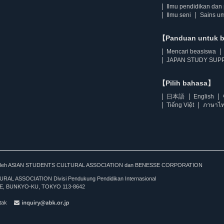
Ilmu pendidikan dan 
Ilmu seni
Sains u
【Panduan untuk 
Mencari beasiswa
JAPAN STUDY SUPP
【Pilih bahasa】
日本語
English
Tiếng Việt
ภาษาไ
kan oleh ASIAN STUDENTS CULTURAL ASSOCIATION dan BENESSE CORPORATION
L ASSOCIATION Divisi Pendukung Pendidikan Internasional
, BUNKYO-KU, TOKYO 113-8642
tak