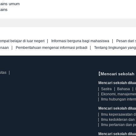
 Sains umum
Sains
empat belajar di luar negeri
Informasi berguna bagi mahasiswa
Pesan dari 
unaan
Pemberitahuan mengenai informasi pribadi
Tentang lingkungan yan
itas
【Mencari sekolah 
Mencari sekolah diluar
Sastra
Bahasa
Ekonomi, manajeme
Ilmu hubungan intern
Mencari sekolah dilua
Ilmu keperaawatan 
Ilmu kedokteran dan 
Ilmu pertanian dan p
Mencari sekolah diluar