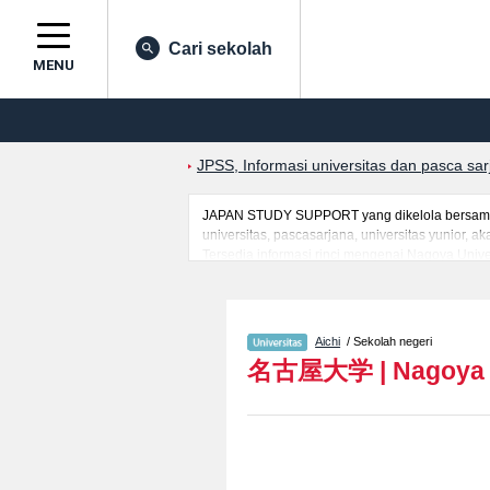
Cari sekolah
MENU
JPSS, Informasi universitas dan pasca sa
JAPAN STUDY SUPPORT yang dikelola bersama o
universitas, pascasarjana, universitas yunior,
Tersedia informasi rinci mengenai Nagoya Unive
EconomicsatauFakultas InformaticsatauFakultas 
berguna bagi mahasiswa(i) mancanegara seperti
prasarana kampus, akses jalan, dan lainnya. S
Aichi
/ Sekolah negeri
名古屋大学
|
Nagoya 