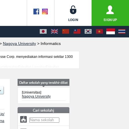
>
Nagoya University
>
Informatics
se Corp. menyediakan informasi sekitar 1300
EducationatauFakultas LawatauFakultas
ciences, serta berbagai informasi yang
ancanegara, informasi mengenai ujian masuk,
[Universitas]
Nagoya University
jp/
ama