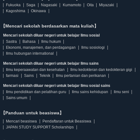
Fukuoka
Saga
Nagasaki
Kumamoto
Oita
Miyazaki
Kagoshima
Okinawa
【Mencari sekolah berdasarkan mata kuliah】
Mencari sekolah diluar negeri untuk belajar Ilmu sosial
Sastra
Bahasa
Ilmu hukum
Ekonomi, manajemen, dan perdagangan
Ilmu sosiologi
Ilmu hubungan international
Mencari sekolah diluar negeri untuk belajar Ilmu sains
Ilmu keperaawatan dan kesehatan
Ilmu kedokteran dan kedokteran gigi
farmasi
Sains
Teknik
Ilmu pertanian dan perikanan
Mencari sekolah diluar negeri untuk belajar Ilmu sosial sains
Ilmu pendidikan dan pelatihan guru
Ilmu sains kehidupan
Ilmu seni
Sains umum
【Panduan untuk beasiswa】
Mencari beasiswa
Pendaftaran untuk Beasiswa
JAPAN STUDY SUPPORT Scholarships