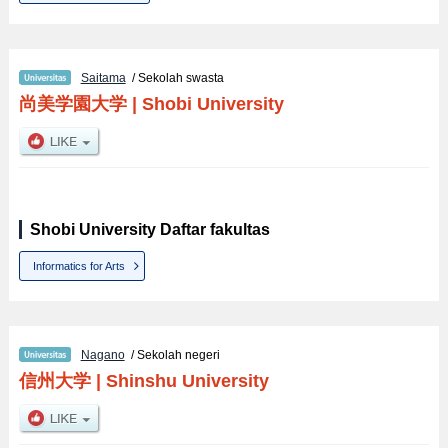
Saitama
/ Sekolah swasta
尚美学園大学
|
Shobi University
Shobi University Daftar fakultas
Informatics for Arts
Nagano
/ Sekolah negeri
信州大学
|
Shinshu University