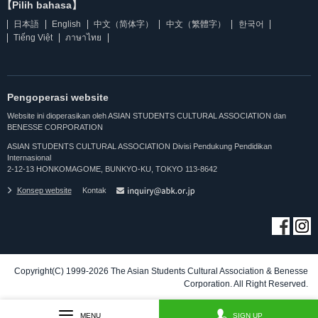
【Pilih bahasa】
日本語
English
中文（简体字）
中文（繁體字）
한국어
Tiếng Việt
ภาษาไทย
Pengoperasi website
Website ini dioperasikan oleh ASIAN STUDENTS CULTURAL ASSOCIATION dan
BENESSE CORPORATION
ASIAN STUDENTS CULTURAL ASSOCIATION Divisi Pendukung Pendidikan
Internasional
2-12-13 HONKOMAGOME, BUNKYO-KU, TOKYO 113-8642
Konsep website
Kontak
Copyright(C) 1999-2026 The Asian Students Cultural Association & Benesse
Corporation. All Right Reserved.
MENU
SIGN UP