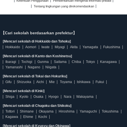
Ketentuan Penggunaan
Pemberitahuan mengenai informasi pribadi
Tentang lingkungan yang direkomendasikan
【Cari sekolah berdasarkan prefektur】
[Mencari sekolah di Hokkaido dan Tohoku]
Hokkaido
Aomori
Iwate
Miyagi
Akita
Yamagata
Fukushima
[Mencari sekolah di Kanto dan Koshinetsu]
Ibaragi
Tochigi
Gunma
Saitama
Chiba
Tokyo
Kanagawa
Yamanashi
Nagano
Niigata
[Mencari sekolah di Tokai dan Hokuriku]
Gifu
Shizuoka
Aichi
Mie
Toyama
Ishikawa
Fukui
[Mencari sekolah di Kinki]
Shiga
Kyoto
Osaka
Hyogo
Nara
Wakayama
[Mencari sekolah di Chugoku dan Shikoku]
Tottori
Shimane
Okayama
Hiroshima
Yamaguchi
Tokushima
Kagawa
Ehime
Kochi
[Mencari sekolah di Kyusyu dan Okinawa]