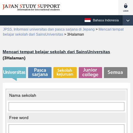
Bahasa Indonesia
JPSS, Informasi universitas dan pasca sarjana di Jepang
>
Mencari tempat
belajar sekolah dari SainsUniversitas
>
3Halaman
Mencari tempat belajar sekolah dari SainsUniversitas
(3Halaman)
Nama sekolah
Free word