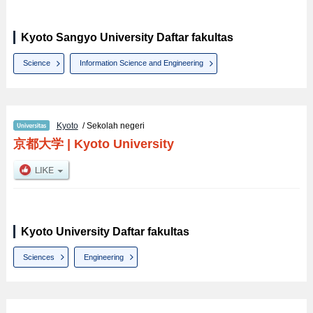
Kyoto Sangyo University Daftar fakultas
Science
Information Science and Engineering
Kyoto
/ Sekolah negeri
京都大学
|
Kyoto University
Kyoto University Daftar fakultas
Sciences
Engineering