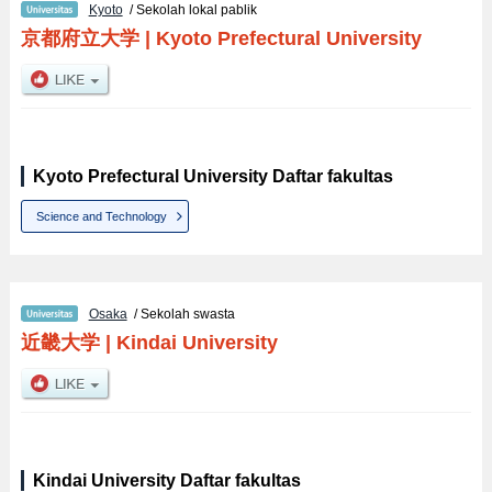
Kyoto
/ Sekolah lokal pablik
京都府立大学
|
Kyoto Prefectural University
Kyoto Prefectural University Daftar fakultas
Science and Technology
Osaka
/ Sekolah swasta
近畿大学
|
Kindai University
Kindai University Daftar fakultas