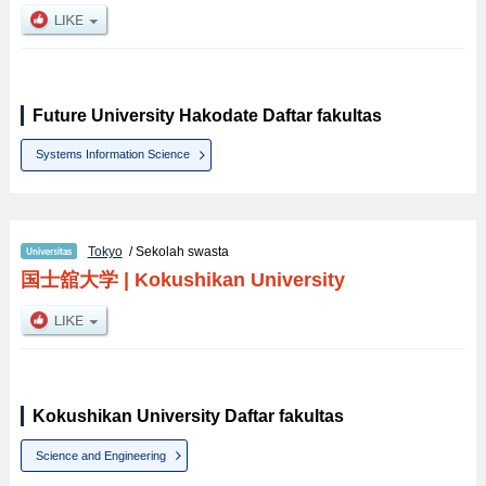
Future University Hakodate Daftar fakultas
Systems Information Science
Tokyo
/ Sekolah swasta
国士舘大学
|
Kokushikan University
Kokushikan University Daftar fakultas
Science and Engineering