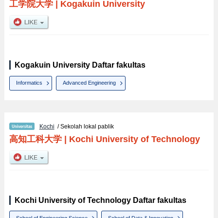
工学院大学
|
Kogakuin University
Kogakuin University Daftar fakultas
Informatics
Advanced Engineering
Kochi
/ Sekolah lokal pablik
高知工科大学
|
Kochi University of Technology
Kochi University of Technology Daftar fakultas
School of Engineering Science
School of Data & Innovation