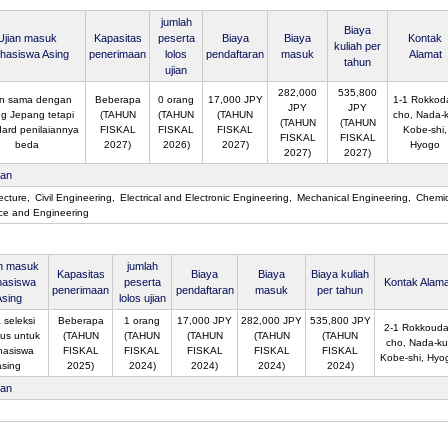
jumlah
Biaya
Ujian masuk
Kapasitas
peserta
Biaya
Biaya
Kontak
kuliah per
hasiswa Asing
penerimaan
lolos
pendaftaran
masuk
Alamat
tahun
ujian
282,000
535,800
an sama dengan
Beberapa
0 orang
17,000 JPY
1-1 Rokkoda
JPY
JPY
g Jepang tetapi
(TAHUN
(TAHUN
(TAHUN
cho, Nada-k
(TAHUN
(TAHUN
dard penilaiannya
FISKAL
FISKAL
FISKAL
Kobe-shi,
FISKAL
FISKAL
beda
2027)
2026)
2027)
Hyogo
2027)
2027)
san
ecture
Civil Engineering
Electrical and Electronic Engineering
Mechanical Engineering
Chemic
ce and Engineering
an masuk
jumlah
Kapasitas
Biaya
Biaya
Biaya kuliah
asiswa
peserta
Kontak Alama
penerimaan
pendaftaran
masuk
per tahun
Asing
lolos ujian
 seleksi
Beberapa
1 orang
17,000 JPY
282,000 JPY
535,800 JPY
2-1 Rokkouda
us untuk
(TAHUN
(TAHUN
(TAHUN
(TAHUN
(TAHUN
cho, Nada-ku
asiswa
FISKAL
FISKAL
FISKAL
FISKAL
FISKAL
Kobe-shi, Hyo
asing
2025)
2024)
2024)
2024)
2024)
san