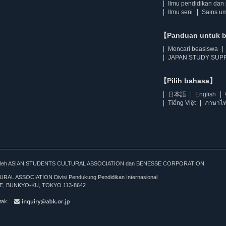
Ilmu pendidikan dan 
Ilmu seni
Sains u
【Panduan untuk 
Mencari beasiswa
JAPAN STUDY SUPP
【Pilih bahasa】
日本語
English
Tiếng Việt
ภาษาไ
kan oleh ASIAN STUDENTS CULTURAL ASSOCIATION dan BENESSE CORPORATION
L ASSOCIATION Divisi Pendukung Pendidikan Internasional
, BUNKYO-KU, TOKYO 113-8642
tak