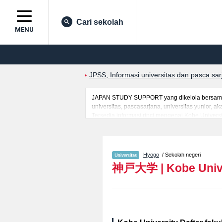
Cari sekolah
MENU
JPSS, Informasi universitas dan pasca sa
JAPAN STUDY SUPPORT yang dikelola bersama o
universitas, pascasarjana, universitas yunior,
Tersedia informasi rinci mengenai Kobe Universi
LawatauFakultas EconomicsatauFakultas Medici
serta berbagai informasi yang berguna bagi ma
informasi mengenai ujian masuk, prasarana kam
Hyogo
/ Sekolah negeri
神戸大学
|
Kobe Univ