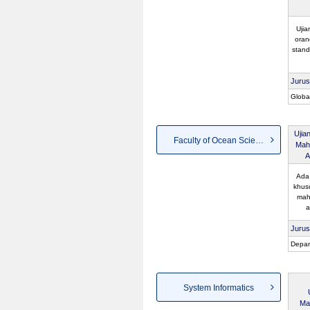
Uji
oran
stand
Juru
Globa
Ujia
Faculty of Ocean Science an...
Mah
A
Ada 
khus
mah
a
Juru
Depar
System Informatics
Ma