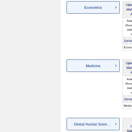
Uji
Economics
Mah
Ada
khus
mah
Juru
Econo
Uji
Medicine
Mah
Ada
khus
mah
Juru
Medic
Global Human Sciences
Mah