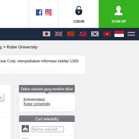
s
>
Kobe University
se Corp. menyediakan informasi sekitar 1300
atauFakultas EngineeringatauFakultas
 TechnologyatauFakultas System Informatics,
an ujian masuk mahasiswa(i) mancanegara,
[Universitas]
Kobe University