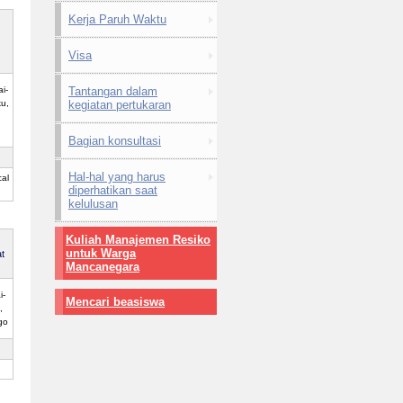
Kerja Paruh Waktu
Visa
i-
Tantangan dalam
u,
kegiatan pertukaran
Bagian konsultasi
Hal-hal yang harus
al
diperhatikan saat
kelulusan
Kuliah Manajemen Resiko
untuk Warga
t
Mancanegara
i-
Mencari beasiswa
,
go