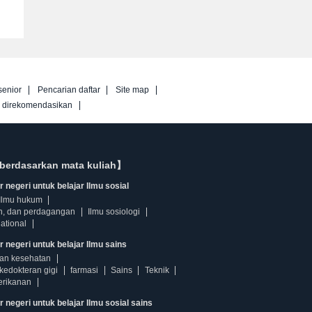
senior
Pencarian daftar
Site map
g direkomendasikan
berdasarkan mata kuliah】
 negeri untuk belajar Ilmu sosial
Ilmu hukum
n, dan perdagangan
Ilmu sosiologi
ational
r negeri untuk belajar Ilmu sains
dan kesehatan
kedokteran gigi
farmasi
Sains
Teknik
erikanan
 negeri untuk belajar Ilmu sosial sains