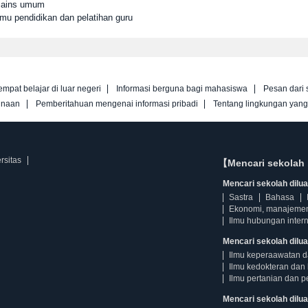
 Sains umum
lmu pendidikan dan pelatihan guru
empat belajar di luar negeri
Informasi berguna bagi mahasiswa
Pesan dari 
unaan
Pemberitahuan mengenai informasi pribadi
Tentang lingkungan yan
rsitas
【Mencari sekolah 
Mencari sekolah diluar
Sastra
Bahasa
Ekonomi, manajeme
Ilmu hubungan intern
Mencari sekolah dilua
Ilmu keperaawatan 
Ilmu kedokteran dan 
Ilmu pertanian dan p
Mencari sekolah diluar