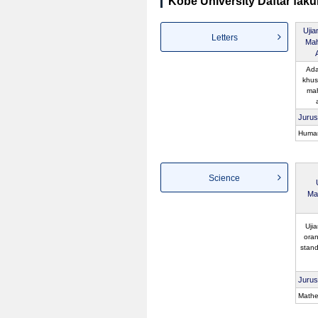
Kobe University Daftar faku
Uji
Letters
Mah
Ada
khus
ma
Juru
Human
Science
Ma
Uji
oran
stand
Juru
Mathe