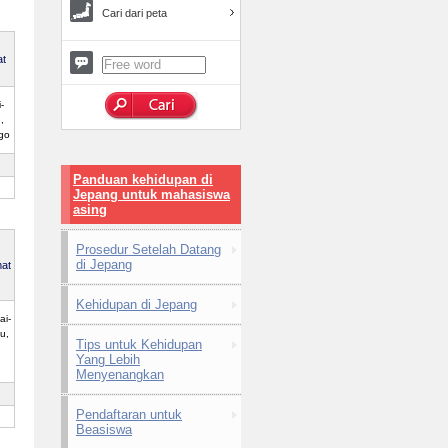
Cari dari peta
at
-
,
go
Panduan kehidupan di
Jepang untuk mahasiswa
asing
Prosedur Setelah Datang
di Jepang
at
Kehidupan di Jepang
ai-
u,
Tips untuk Kehidupan
Yang Lebih
Menyenangkan
Pendaftaran untuk
Beasiswa