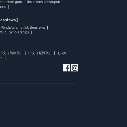
pelatihan guru
Ilmu sains kehidupan
mum
beasiswa】
Pendaftaran untuk Beasiswa
ORT Scholarships
中文（简体字）
中文（繁體字）
한국어
ทย