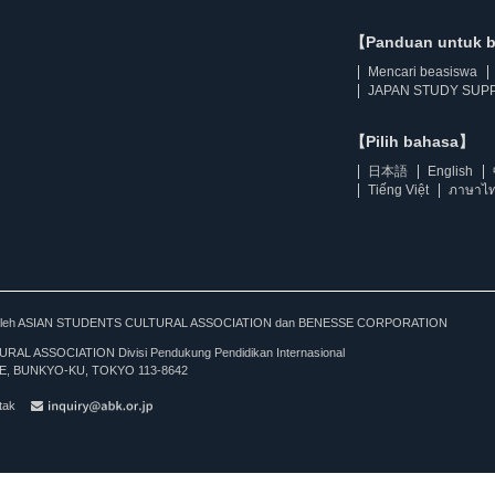
【Panduan untuk 
Mencari beasiswa
JAPAN STUDY SUPP
【Pilih bahasa】
日本語
English
Tiếng Việt
ภาษาไ
kan oleh ASIAN STUDENTS CULTURAL ASSOCIATION dan BENESSE CORPORATION
L ASSOCIATION Divisi Pendukung Pendidikan Internasional
, BUNKYO-KU, TOKYO 113-8642
tak