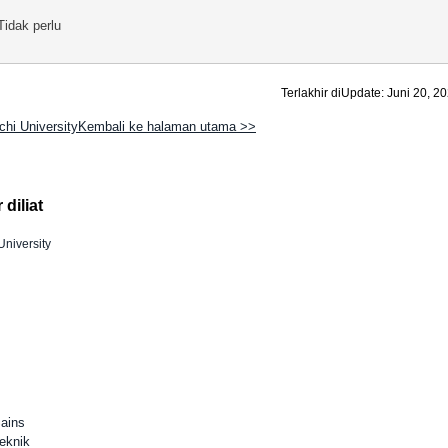
Tidak perlu
Terlakhir diUpdate: Juni 20, 2
chi UniversityKembali ke halaman utama >>
diliat
University
Sains
eknik