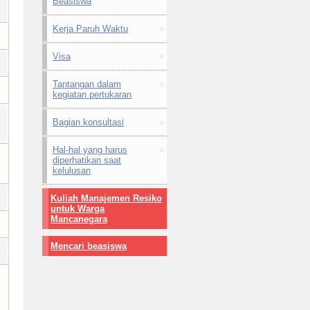
Beasiswa
Kerja Paruh Waktu
Visa
Tantangan dalam
kegiatan pertukaran
Bagian konsultasi
Hal-hal yang harus
diperhatikan saat
kelulusan
Kuliah Manajemen Resiko
untuk Warga
Mancanegara
Mencari beasiswa