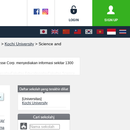
>
Kochi University
>
Science and
se Corp. menyediakan informasi sekitar 1300
encesatauFakultas EducationatauFakultas Science
ta berbagai informasi yang berguna bagi
nformasi mengenai ujian masuk, prasarana
[Universitas]
Kochi University
jp/
ama