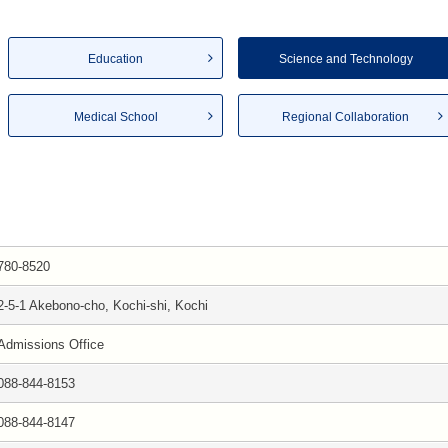
Education
Science and Technology
Medical School
Regional Collaboration
780-8520
2-5-1 Akebono-cho, Kochi-shi, Kochi
Admissions Office
088-844-8153
088-844-8147