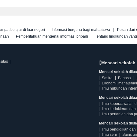
empat belajar di luar negeri
Informasi berguna bagi mahasiswa
Pesan dari 
unaan
Pemberitahuan mengenai informasi pribadi
Tentang lingkungan yan
sitas
【Mencari sekolah 
Mencari sekolah diluar
Sastra
Bahasa
Ekonomi, manajeme
Ilmu hubungan intern
Mencari sekolah dilua
Ilmu keperaawatan 
Ilmu kedokteran dan 
Ilmu pertanian dan p
Mencari sekolah diluar
Ilmu pendidikan dan 
Ilmu seni
Sains u