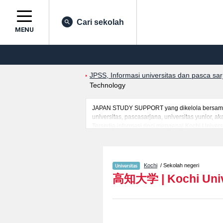
Cari sekolah
MENU
JPSS, Informasi universitas dan pasca sa
Technology
JAPAN STUDY SUPPORT yang dikelola bersama o
universitas, pascasarjana, universitas yunior,
Tersedia informasi rinci mengenai Kochi Univer
and TechnologyatauFakultas Agriculture and Mar
mahasiswa(i) mancanegara seperti kuota untuk 
kampus, akses jalan, dan lainnya. Silakan mem
Kochi
/ Sekolah negeri
高知大学
|
Kochi Uni