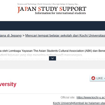
Science and Technology | Kochi University | Jika ingin belajar di Jepang, &qu...
rjana di Jepang
>
Mencari tempat belajar sekolah dari Kochi Universitas
leh Lembaga Yayasan The Asian Students Cultural Association (ABK) dan Benes
 akademi kejuruan yang siap menerima mahasiswa(i) mancanegara.
sity, mencakup informasi per fakultas seperti Fakultas Humanities and Social Sci
ine ScienceatauFakultas Medical SchoolatauFakultas Regional Collaboration, ser
jumlah pendaftar dan jumlah kelulusan ujian masuk mahasiswa(i) mancanegara, i
anfaatkannya.
versity
Official site:
https://www.kochi-u.ac.
Kochi UniversityKembali ke halaman ut