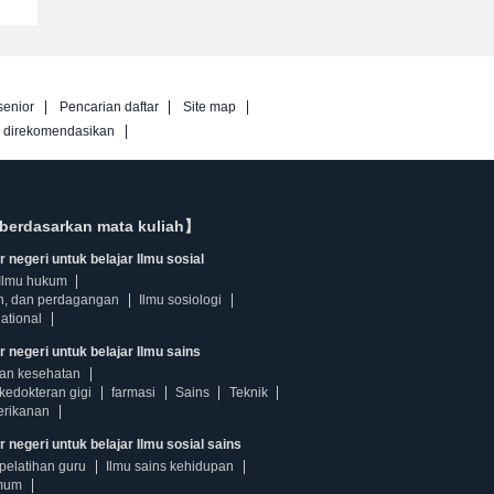
senior
Pencarian daftar
Site map
g direkomendasikan
berdasarkan mata kuliah】
 negeri untuk belajar Ilmu sosial
Ilmu hukum
n, dan perdagangan
Ilmu sosiologi
ational
r negeri untuk belajar Ilmu sains
dan kesehatan
kedokteran gigi
farmasi
Sains
Teknik
erikanan
 negeri untuk belajar Ilmu sosial sains
pelatihan guru
Ilmu sains kehidupan
mum