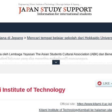
Engineering | Kitami Institute of Technology | Jika ingin belajar di Jepang, ...
rjana di Jepang
>
Mencari tempat belajar sekolah dari Hokkaido Univers
leh Lembaga Yayasan The Asian Students Cultural Association (ABK) dan Benes
 akademi kejuruan yang siap menerima mahasiswa(i) mancanegara.
te of Technology, mencakup informasi per fakultas seperti Fakultas Engineering, se
jumlah pendaftar dan jumlah kelulusan ujian masuk mahasiswa(i) mancanegara, i
anfaatkannya.
 Institute of Technology
Official site:
https://www.kitami-it.ac.jp/
Kitami Institute of TechnologyKembali ke halaman ut