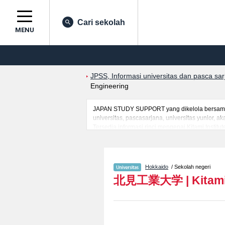
Cari sekolah
MENU
JPSS, Informasi universitas dan pasca sa
Engineering
JAPAN STUDY SUPPORT yang dikelola bersama o
universitas, pascasarjana, universitas yunior,
Tersedia informasi rinci mengenai Kitami Institu
mahasiswa(i) mancanegara seperti kuota untuk 
kampus, akses jalan, dan lainnya. Silakan mem
Hokkaido
/ Sekolah negeri
北見工業大学
|
Kitami