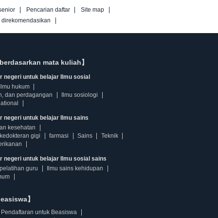
senior
Pencarian daftar
Site map
g direkomendasikan
berdasarkan mata kuliah】
 negeri untuk belajar Ilmu sosial
Ilmu hukum
n, dan perdagangan
Ilmu sosiologi
ational
r negeri untuk belajar Ilmu sains
dan kesehatan
kedokteran gigi
farmasi
Sains
Teknik
erikanan
 negeri untuk belajar Ilmu sosial sains
pelatihan guru
Ilmu sains kehidupan
mum
beasiswa】
Pendaftaran untuk Beasiswa