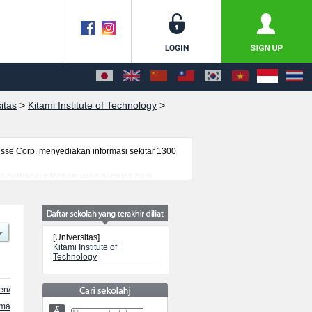
itas
>
Kitami Institute of Technology
>
se Corp. menyediakan informasi sekitar 1300
rta berbagai informasi yang berguna bagi
nformasi mengenai ujian masuk, prasarana
[Universitas]
Kitami Institute of
Technology
en/
ama