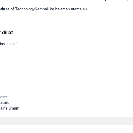
stitute of TechnologyKembali ke halaman utama >>
diliat
Institute of
Sains
eknik
 Sains umum