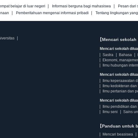
empat belajar di luar negeri
Informasi berguna bagi mahasiswa
Pesan dari 
unaan
Pemberitahuan mengenai informasi pribadi
Tentang lingkungan yan
iversitas
【Mencari sekolah 
Mencari sekolah diluar
Sastra
Bahasa
Ekonomi, manajeme
Ilmu hubungan intern
Mencari sekolah dilua
Ilmu keperaawatan 
Ilmu kedokteran dan 
Ilmu pertanian dan p
Mencari sekolah diluar
Ilmu pendidikan dan 
Ilmu seni
Sains u
【Panduan untuk 
Mencari beasiswa