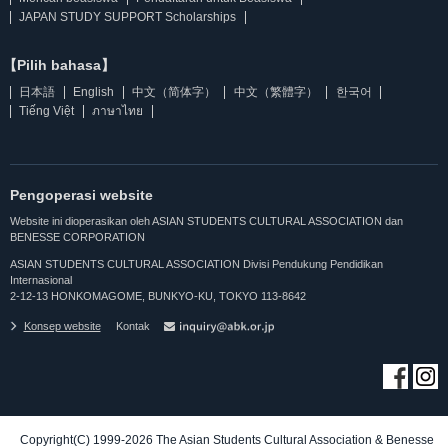
JAPAN STUDY SUPPORT Scholarships
【Pilih bahasa】
日本語
English
中文（简体字）
中文（繁體字）
한국어
Tiếng Việt
ภาษาไทย
Pengoperasi website
Website ini dioperasikan oleh ASIAN STUDENTS CULTURAL ASSOCIATION dan
BENESSE CORPORATION
ASIAN STUDENTS CULTURAL ASSOCIATION Divisi Pendukung Pendidikan
Internasional
2-12-13 HONKOMAGOME, BUNKYO-KU, TOKYO 113-8642
Konsep website
Kontak
Copyright(C) 1999-2026 The Asian Students Cultural Association & Benesse