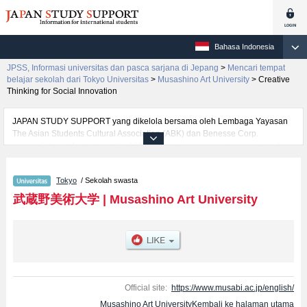
Bahasa Indonesia
JPSS, Informasi universitas dan pasca sarjana di Jepang
>
Mencari tempat
belajar sekolah dari Tokyo Universitas
>
Musashino Art University
>
Creative
Thinking for Social Innovation
JAPAN STUDY SUPPORT yang dikelola bersama oleh Lembaga Yayasan
The Asian Students Cultural Association (ABK) dan Benesse Corp.
menyediakan informasi sekitar 1300 universitas, pascasarjana, universitas
yunior, akademi kejuruan yang siap menerima mahasiswa(i) mancanegara.
Tersedia informasi rinci mengenai Musashino Art University, mencakup
Tokyo
/ Sekolah swasta
informasi per fakultas seperti Fakultas Art and DesignatauFakultas Creative
Thinking for Social Innovation, serta berbagai informasi yang berguna bagi
武蔵野美術大学
|
Musashino Art University
mahasiswa(i) mancanegara seperti kuota untuk jumlah pendaftar dan
jumlah kelulusan ujian masuk mahasiswa(i) mancanegara, informasi
mengenai ujian masuk, prasarana kampus, akses jalan, dan lainnya.
Silakan memanfaatkannya.
Official site:
https://www.musabi.ac.jp/english/
Musashino Art UniversityKembali ke halaman utama