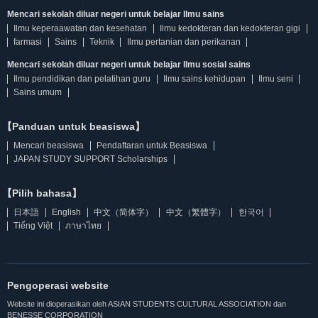
Mencari sekolah diluar negeri untuk belajar Ilmu sains
Ilmu keperaawatan dan kesehatan
Ilmu kedokteran dan kedokteran gigi
farmasi
Sains
Teknik
Ilmu pertanian dan perikanan
Mencari sekolah diluar negeri untuk belajar Ilmu sosial sains
Ilmu pendidikan dan pelatihan guru
Ilmu sains kehidupan
Ilmu seni
Sains umum
【Panduan untuk beasiswa】
Mencari beasiswa
Pendaftaran untuk Beasiswa
JAPAN STUDY SUPPORT Scholarships
【Pilih bahasa】
日本語
English
中文（简体字）
中文（繁體字）
한국어
Tiếng Việt
ภาษาไทย
Pengoperasi website
Website ini dioperasikan oleh ASIAN STUDENTS CULTURAL ASSOCIATION dan
BENESSE CORPORATION