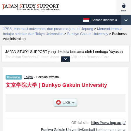
Bahasa Indonesia
JPSS, Informasi universitas dan pasca sarjana di Jepang
>
Mencari tempat
belajar sekolah dari Tokyo Universitas
>
Bunkyo Gakuin University
>
Business
Administration
JAPAN STUDY SUPPORT yang dikelola bersama oleh Lembaga Yayasan
The Asian Students Cultural Association (ABK) dan Benesse Corp.
menyediakan informasi sekitar 1300 universitas, pascasarjana, universitas
yunior, akademi kejuruan yang siap menerima mahasiswa(i) mancanegara.
Tersedia informasi rinci mengenai Bunkyo Gakuin University, mencakup
Tokyo
/ Sekolah swasta
informasi per fakultas seperti Fakultas Business AdministrationatauFakultas
Foreign StudiesatauFakultas Human Studies, serta berbagai informasi yang
文京学院大学
|
Bunkyo Gakuin University
berguna bagi mahasiswa(i) mancanegara seperti kuota untuk jumlah
pendaftar dan jumlah kelulusan ujian masuk mahasiswa(i) mancanegara,
informasi mengenai ujian masuk, prasarana kampus, akses jalan, dan
lainnya. Silakan memanfaatkannya.
Official site:
https://www.bgu.ac.jp/
Bunkyo Gakuin UniversityKembali ke halaman utama