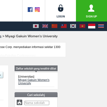
s
>
Miyagi Gakuin Women's University
se Corp. menyediakan informasi sekitar 1300
tsatauFakultas Contemporary
mlah pendaftar dan jumlah kelulusan ujian
faatkannya.
[Universitas]
Miyagi Gakuin Women's
University