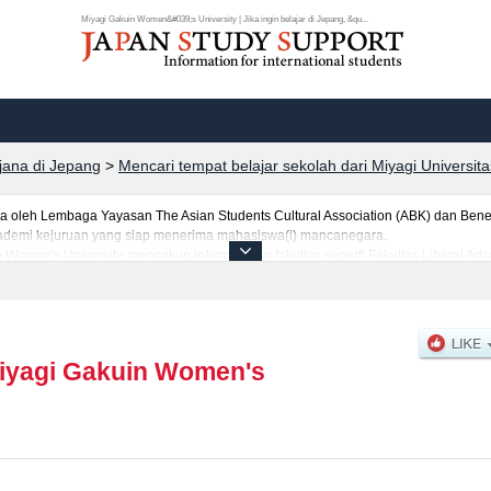
Miyagi Gakuin Women&#039;s University | Jika ingin belajar di Jepang, &qu...
rjana di Jepang
>
Mencari tempat belajar sekolah dari Miyagi Universita
leh Lembaga Yayasan The Asian Students Cultural Association (ABK) dan Benes
 akademi kejuruan yang siap menerima mahasiswa(i) mancanegara.
 Women's University, mencakup informasi per fakultas seperti Fakultas Liberal Ar
gai informasi yang berguna bagi mahasiswa(i) mancanegara seperti kuota untuk ju
ngenai ujian masuk, prasarana kampus, akses jalan, dan lainnya. Silakan meman
iyagi Gakuin Women's