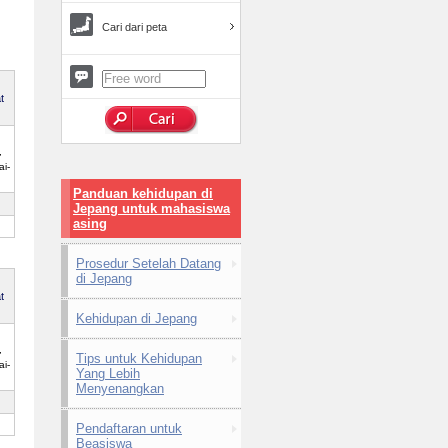
Cari dari peta
t
,
i-
Panduan kehidupan di
Jepang untuk mahasiswa
asing
Prosedur Setelah Datang
di Jepang
t
Kehidupan di Jepang
,
Tips untuk Kehidupan
i-
Yang Lebih
Menyenangkan
Pendaftaran untuk
Beasiswa