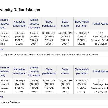
ersity Daftar fakultas
an masuk
jumlah
Kapasitas
Biaya
Biaya
Biaya kuliah
asiswa
peserta
Kontak Alama
penerimaan
pendaftaran
masuk
per tahun
Asing
lolos ujian
 seleksi
Beberapa
1 orang
30,000 JPY
240,000 JPY
757,000 JPY
9-1-1
us untuk
(TAHUN
(TAHUN
(TAHUN
(TAHUN
(TAHUN
Sakuragaoka
asiswa
FISKAL
FISKAL
FISKAL
FISKAL
FISKAL
Aoba-ku, Senda
asing
2025)
2024)
2026)
2026)
2026)
shi, Miyagi
san
sh
Japanese Literature
Cultural Studies
Music
Psychological and Behavioral Science
an masuk
jumlah
Kapasitas
Biaya
Biaya
Biaya kuliah
asiswa
peserta
Kontak Alama
penerimaan
pendaftaran
masuk
per tahun
Asing
lolos ujian
 seleksi
Beberapa
0 orang
30,000 JPY
240,000 JPY
757,000 JPY
9-1-1
us untuk
(TAHUN
(TAHUN
(TAHUN
(TAHUN
(TAHUN
Sakuragaoka
asiswa
FISKAL
FISKAL
FISKAL
FISKAL
FISKAL
Aoba-ku, Senda
asing
2026)
2025)
2025)
2025)
2025)
shi, Miyagi
san
mporary Business