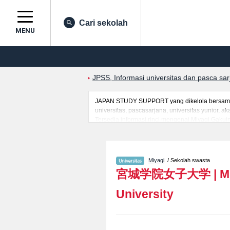
Cari sekolah
MENU
JPSS, Informasi universitas dan pasca sa
JAPAN STUDY SUPPORT yang dikelola bersama o
universitas, pascasarjana, universitas yunior,
Tersedia informasi rinci mengenai Miyagi Gakuin
BusinessatauFakultas Life Science, serta berba
masuk mahasiswa(i) mancanegara, informasi me
Miyagi
/ Sekolah swasta
宮城学院女子大学
|
M
University