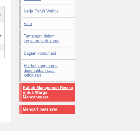
Kerja Paruh Waktu
t
Visa
,
Tantangan dalam
i-
kegiatan pertukaran
Bagian konsultasi
Hal-hal yang harus
diperhatikan saat
kelulusan
Kuliah Manajemen Resiko
untuk Warga
Mancanegara
Mencari beasiswa