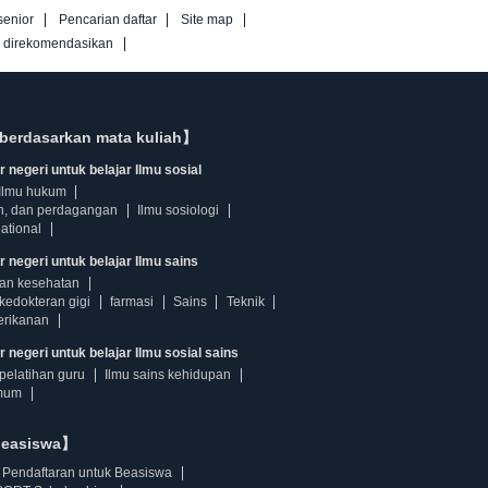
senior
Pencarian daftar
Site map
g direkomendasikan
berdasarkan mata kuliah】
 negeri untuk belajar Ilmu sosial
Ilmu hukum
n, dan perdagangan
Ilmu sosiologi
ational
r negeri untuk belajar Ilmu sains
dan kesehatan
kedokteran gigi
farmasi
Sains
Teknik
erikanan
 negeri untuk belajar Ilmu sosial sains
pelatihan guru
Ilmu sains kehidupan
mum
beasiswa】
Pendaftaran untuk Beasiswa