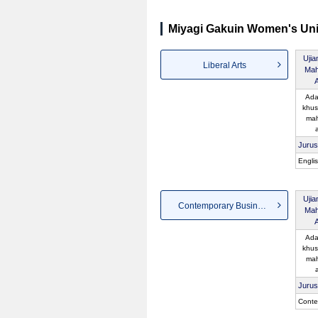
Miyagi Gakuin Women's Univ
Uji
Liberal Arts
Mah
Ada
khus
mah
Juru
Engli
Uji
Contemporary Business
Mah
Ada
khus
mah
Juru
Conte