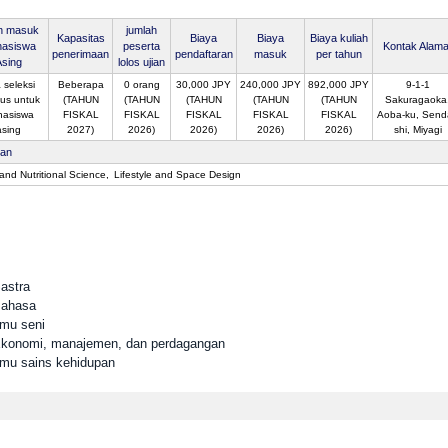
an masuk
jumlah
Kapasitas
Biaya
Biaya
Biaya kuliah
asiswa
peserta
Kontak Alama
penerimaan
pendaftaran
masuk
per tahun
Asing
lolos ujian
 seleksi
Beberapa
0 orang
30,000 JPY
240,000 JPY
892,000 JPY
9-1-1
us untuk
(TAHUN
(TAHUN
(TAHUN
(TAHUN
(TAHUN
Sakuragaoka
asiswa
FISKAL
FISKAL
FISKAL
FISKAL
FISKAL
Aoba-ku, Senda
asing
2027)
2026)
2026)
2026)
2026)
shi, Miyagi
san
and Nutritional Science
Lifestyle and Space Design
astra
Bahasa
lmu seni
 Ekonomi, manajemen, dan perdagangan
Ilmu sains kehidupan