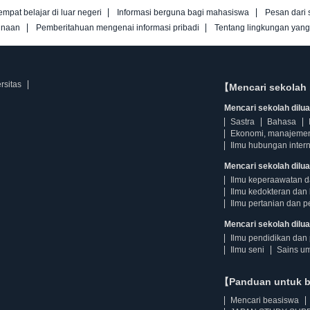
empat belajar di luar negeri
Informasi berguna bagi mahasiswa
Pesan dari 
unaan
Pemberitahuan mengenai informasi pribadi
Tentang lingkungan yan
rsitas
【Mencari sekolah 
Mencari sekolah diluar
Sastra
Bahasa
Ekonomi, manajeme
Ilmu hubungan intern
Mencari sekolah dilua
Ilmu keperaawatan 
Ilmu kedokteran dan 
Ilmu pertanian dan p
Mencari sekolah diluar
Ilmu pendidikan dan 
Ilmu seni
Sains u
【Panduan untuk 
Mencari beasiswa