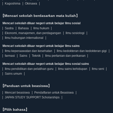
Kagoshima
Okinawa
【Mencari sekolah berdasarkan mata kuliah】
Mencari sekolah diluar negeri untuk belajar Ilmu sosial
Sastra
Bahasa
Ilmu hukum
Ekonomi, manajemen, dan perdagangan
Ilmu sosiologi
Ilmu hubungan international
Mencari sekolah diluar negeri untuk belajar Ilmu sains
Ilmu keperaawatan dan kesehatan
Ilmu kedokteran dan kedokteran gigi
farmasi
Sains
Teknik
Ilmu pertanian dan perikanan
Mencari sekolah diluar negeri untuk belajar Ilmu sosial sains
Ilmu pendidikan dan pelatihan guru
Ilmu sains kehidupan
Ilmu seni
Sains umum
【Panduan untuk beasiswa】
Mencari beasiswa
Pendaftaran untuk Beasiswa
JAPAN STUDY SUPPORT Scholarships
【Pilih bahasa】