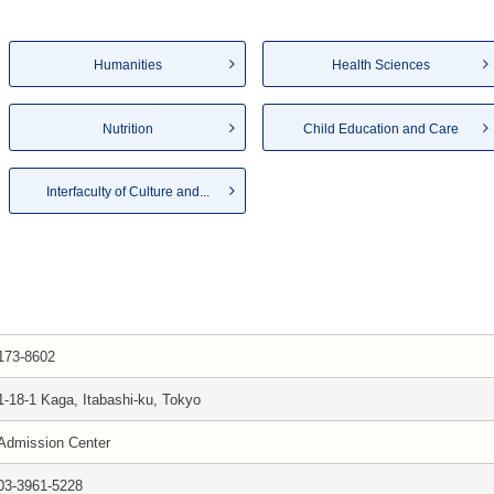
Humanities
Health Sciences
Nutrition
Child Education and Care
Interfaculty of Culture and...
173-8602
1-18-1 Kaga, Itabashi-ku, Tokyo
Admission Center
03-3961-5228