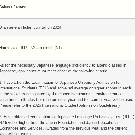
Bahasa Jepang
Ujian setelah bulan Juni tahun 2024
Harus lolos JLPT N2 atau lebih (N1)
As for the necessary Japanese language proficiency to attend classes in
Japanese, applicants must meet either of the following criteria:
1. Have taken the Examination for Japanese University Admission for
International Students (EJU) and achieved average or higher scores in each
of the subjects designated by the respective academic environment or
department. (Grades from the previous year and the current year will be used.
Please refer to the 2026 International Student Admission Guidelines.)
2. Have obtained certification for Japanese Language Proficiency Test (JLPT)
N2 level or higher from the Japan Foundation and Japan Educational
Exchanges and Services. (Grades from the previous year and the current
year will be used.)