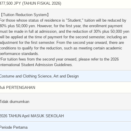
477,500 JPY (TAHUN FISKAL 2026)
【Tuition Reduction System】
For those whose status of residence is "Student," tuition will be reduced by
30% plus 50,000 yen. However, for the first year, the enrollment payment
must be made in full at admission, and the reduction of 30% plus 50,000 yen
will be applied at the time of payment for the second semester, including an
adjustment for the first semester. From the second year onward, there are
conditions to qualify for the reduction, such as meeting certain academic
performance standards.
*For tuition fees from the second year onward, please refer to the 2026
International Student Admission Guidelines.
Costume and Clothing Science, Art and Design
Juli PERTENGAHAN
Tidak diumumkan
2026 TAHUN April MASUK SEKOLAH
Periode Pertama