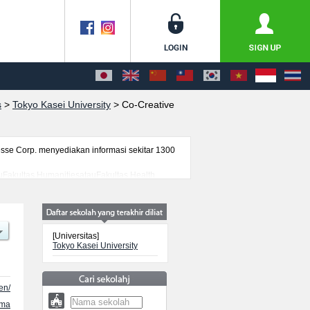
s
>
Tokyo Kasei University
>
Co-Creative
se Corp. menyediakan informasi sekitar 1300
tauFakultas HumanitiesatauFakultas Health
 Social Design （scheduled to be established in
rmasi yang berguna bagi mahasiswa(i)
genai ujian masuk, prasarana kampus, akses
[Universitas]
Tokyo Kasei University
en/
ama