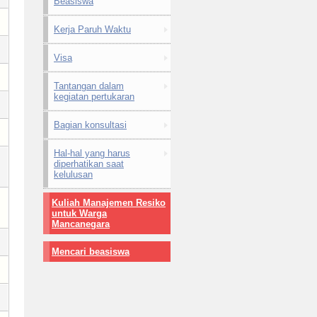
Beasiswa
Kerja Paruh Waktu
Visa
Tantangan dalam
kegiatan pertukaran
Bagian konsultasi
Hal-hal yang harus
diperhatikan saat
kelulusan
Kuliah Manajemen Resiko
untuk Warga
Mancanegara
Mencari beasiswa