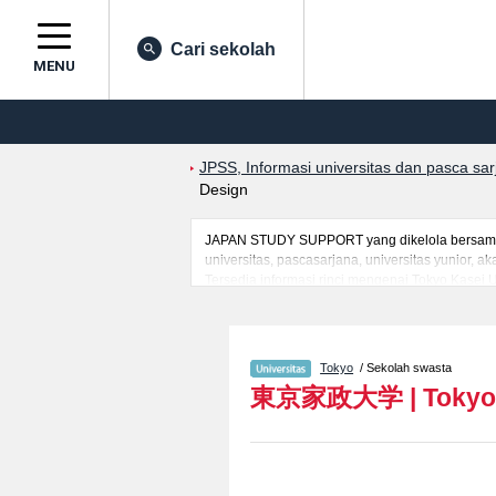
Cari sekolah
MENU
JPSS, Informasi universitas dan pasca sa
Design
JAPAN STUDY SUPPORT yang dikelola bersama o
universitas, pascasarjana, universitas yunior,
Tersedia informasi rinci mengenai Tokyo Kasei 
SciencesatauFakultas Child DevelopmentatauFaku
April 2026）atauFakultas Interfaculty of Culture
mancanegara seperti kuota untuk jumlah pendaf
jalan, dan lainnya. Silakan memanfaatkannya.
Tokyo
/ Sekolah swasta
東京家政大学
|
Tokyo