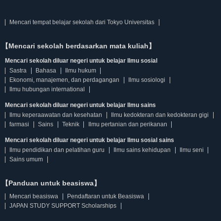
Mencari tempat belajar sekolah dari Tokyo Universitas
【Mencari sekolah berdasarkan mata kuliah】
Mencari sekolah diluar negeri untuk belajar Ilmu sosial
Sastra
Bahasa
Ilmu hukum
Ekonomi, manajemen, dan perdagangan
Ilmu sosiologi
Ilmu hubungan international
Mencari sekolah diluar negeri untuk belajar Ilmu sains
Ilmu keperaawatan dan kesehatan
Ilmu kedokteran dan kedokteran gigi
farmasi
Sains
Teknik
Ilmu pertanian dan perikanan
Mencari sekolah diluar negeri untuk belajar Ilmu sosial sains
Ilmu pendidikan dan pelatihan guru
Ilmu sains kehidupan
Ilmu seni
Sains umum
【Panduan untuk beasiswa】
Mencari beasiswa
Pendaftaran untuk Beasiswa
JAPAN STUDY SUPPORT Scholarships