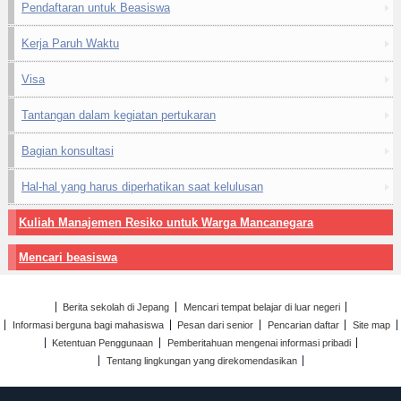
Pendaftaran untuk Beasiswa
Kerja Paruh Waktu
Visa
Tantangan dalam kegiatan pertukaran
Bagian konsultasi
Hal-hal yang harus diperhatikan saat kelulusan
Kuliah Manajemen Resiko untuk Warga Mancanegara
Mencari beasiswa
Berita sekolah di Jepang
Mencari tempat belajar di luar negeri
Informasi berguna bagi mahasiswa
Pesan dari senior
Pencarian daftar
Site map
Ketentuan Penggunaan
Pemberitahuan mengenai informasi pribadi
Tentang lingkungan yang direkomendasikan