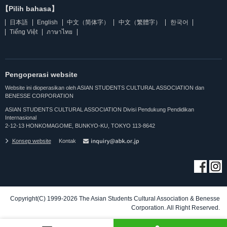
【Pilih bahasa】
日本語
English
中文（简体字）
中文（繁體字）
한국어
Tiếng Việt
ภาษาไทย
Pengoperasi website
Website ini dioperasikan oleh ASIAN STUDENTS CULTURAL ASSOCIATION dan
BENESSE CORPORATION
ASIAN STUDENTS CULTURAL ASSOCIATION Divisi Pendukung Pendidikan
Internasional
2-12-13 HONKOMAGOME, BUNKYO-KU, TOKYO 113-8642
Konsep website
Kontak
Copyright(C) 1999-2026 The Asian Students Cultural Association & Benesse
Corporation. All Right Reserved.