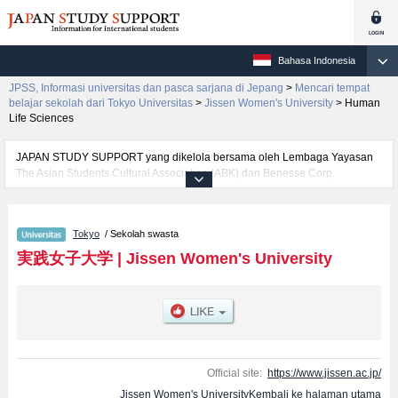
Bahasa Indonesia
JPSS, Informasi universitas dan pasca sarjana di Jepang
>
Mencari tempat
belajar sekolah dari Tokyo Universitas
>
Jissen Women's University
>
Human
Life Sciences
JAPAN STUDY SUPPORT yang dikelola bersama oleh Lembaga Yayasan
The Asian Students Cultural Association (ABK) dan Benesse Corp.
menyediakan informasi sekitar 1300 universitas, pascasarjana, universitas
yunior, akademi kejuruan yang siap menerima mahasiswa(i) mancanegara.
Tersedia informasi rinci mengenai Jissen Women's University, mencakup
Tokyo
/ Sekolah swasta
informasi per fakultas seperti Fakultas LiteratureatauFakultas Human Life
SciencesatauFakultas Humanities and Social SciencesatauFakultas
実践女子大学
|
Jissen Women's University
International StudiesatauFakultas Environmental Design (tentative
translation)atauFakultas , serta berbagai informasi yang berguna bagi
mahasiswa(i) mancanegara seperti kuota untuk jumlah pendaftar dan
jumlah kelulusan ujian masuk mahasiswa(i) mancanegara, informasi
mengenai ujian masuk, prasarana kampus, akses jalan, dan lainnya.
Silakan memanfaatkannya.
Official site:
https://www.jissen.ac.jp/
Jissen Women's UniversityKembali ke halaman utama