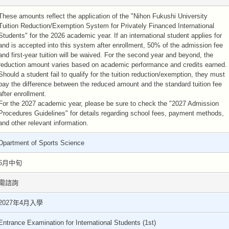
These amounts reflect the application of the "Nihon Fukushi University
Tuition Reduction/Exemption System for Privately Financed International
Students" for the 2026 academic year. If an international student applies for
and is accepted into this system after enrollment, 50% of the admission fee
and first-year tuition will be waived. For the second year and beyond, the
reduction amount varies based on academic performance and credits earned.
Should a student fail to qualify for the tuition reduction/exemption, they must
pay the difference between the reduced amount and the standard tuition fee
after enrollment.
For the 2027 academic year, please be sure to check the "2027 Admission
Procedures Guidelines" for details regarding school fees, payment methods,
and other relevant information.
Dpartment of Sports Science
6月中旬
需諮詢
2027年4月入學
Entrance Examination for International Students (1st)