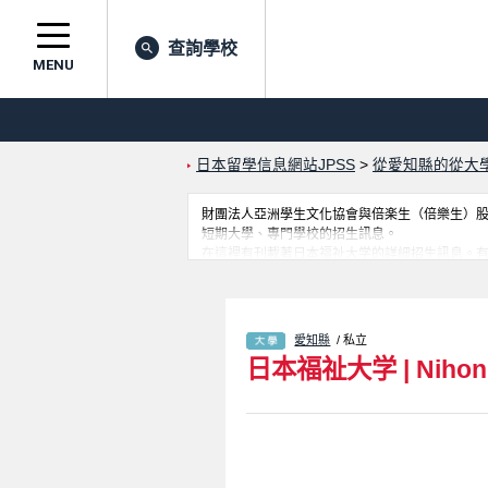
查詢學校
MENU
日本留學信息網站JPSS
>
從愛知縣的從大
財團法人亞洲學生文化協會與倍楽生（倍樂生）股份有
短期大學、專門學校的招生訊息。
在這裡有刊載著日本福祉大学的詳細招生訊息。有Faculty of Soci
Education and Psychology學部、Faculty of Sp
及招收名額、合格人數等考試資訊、設施介紹、
愛知縣
/ 私立
日本福祉大学
|
Nihon