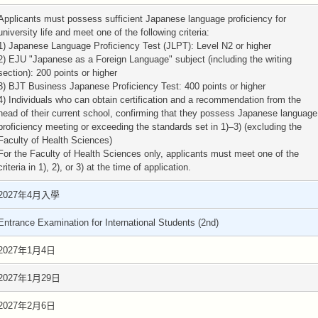
Applicants must possess sufficient Japanese language proficiency for
university life and meet one of the following criteria:
1) Japanese Language Proficiency Test (JLPT): Level N2 or higher
2) EJU "Japanese as a Foreign Language" subject (including the writing
section): 200 points or higher
3) BJT Business Japanese Proficiency Test: 400 points or higher
4) Individuals who can obtain certification and a recommendation from the
head of their current school, confirming that they possess Japanese language
proficiency meeting or exceeding the standards set in 1)–3) (excluding the
Faculty of Health Sciences)
For the Faculty of Health Sciences only, applicants must meet one of the
criteria in 1), 2), or 3) at the time of application.
2027年4月入學
Entrance Examination for International Students (2nd)
2027年1月4日
2027年1月29日
2027年2月6日