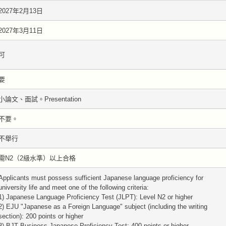
2027年2月13日
2027年3月11日
可
要
小論文、面試。Presentation
不要。
不舉行
需N2（2級水準）以上合格
Applicants must possess sufficient Japanese language proficiency for
university life and meet one of the following criteria:
1) Japanese Language Proficiency Test (JLPT): Level N2 or higher
2) EJU "Japanese as a Foreign Language" subject (including the writing
section): 200 points or higher
3) BJT Business Japanese Proficiency Test: 400 points or higher