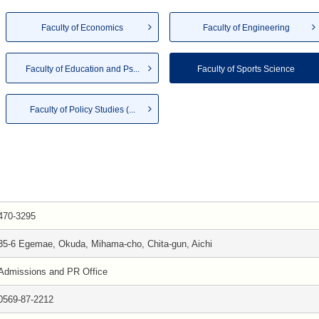
Faculty of Economics
Faculty of Engineering
Faculty of Education and Ps...
Faculty of Sports Science
Faculty of Policy Studies (...
470-3295
35-6 Egemae, Okuda, Mihama-cho, Chita-gun, Aichi
Admissions and PR Office
0569-87-2212