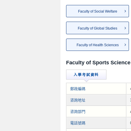
Faculty of Social Welfare
Faculty of Global Studies
Faculty of Health Sciences
Faculty of Sports Science
郵政編碼
咨詢地址
咨詢部門
電話號碼