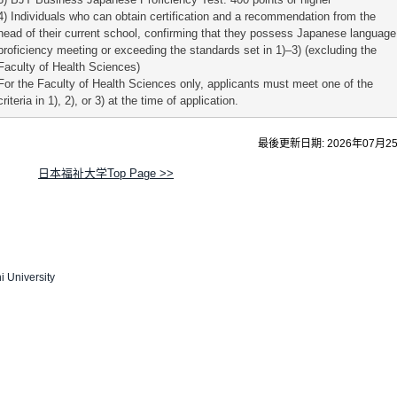
4) Individuals who can obtain certification and a recommendation from the
head of their current school, confirming that they possess Japanese language
proficiency meeting or exceeding the standards set in 1)–3) (excluding the
Faculty of Health Sciences)
For the Faculty of Health Sciences only, applicants must meet one of the
criteria in 1), 2), or 3) at the time of application.
最後更新日期: 2026年07月2
日本福祉大学Top Page >>
 University