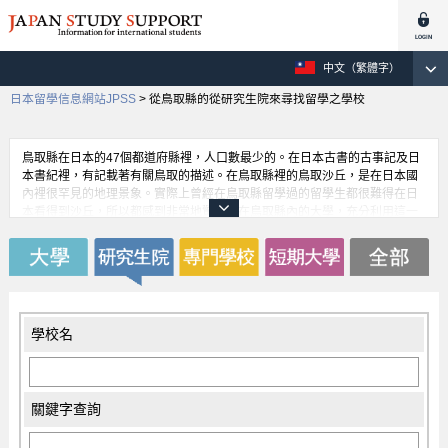
中文（繁體字）
日本留學信息網站JPSS
>
從鳥取縣的從研究生院來尋找留學之學校
鳥取縣在日本的47個都道府縣裡，人口數最少的。在日本古書的古事記及日
本書紀裡，有記載著有關鳥取的描述。在鳥取縣裡的鳥取沙丘，是在日本國
內裡很罕見的地理景象。實際上曾經在鳥取縣留學過的留學生都很難得在日
本看得到沙丘，所以都感到非常地驚訝。在鳥取縣內的大學，充分利用這一
特殊的地理環境，研究著乾燥地區的農業栽培以及沙漠綠化等等各個專業領
域。
學校名
關鍵字查詢