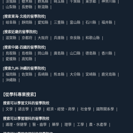
茨城縣
櫪木縣
群馬縣
崎玉縣
千葉縣
東京都
神奈川縣
山梨縣
長野縣
新瀉縣
[搜索東海·北陸的留學院校]
岐阜縣
靜岡縣
愛知縣
三重縣
富山縣
石川縣
福井縣
[搜索近畿的留學院校]
滋賀縣
京都府
大阪府
兵庫縣
奈良縣
和歌山縣
[搜索中國·四國的留學院校]
鳥取縣
島根縣
岡山縣
廣島縣
山口縣
德島縣
香川縣
愛媛縣
高知縣
[搜索九州·沖繩的留學院校]
福岡縣
佐賀縣
長崎縣
熊本縣
大分縣
宮崎縣
鹿兒島縣
沖繩縣
【從學科專業搜索】
搜索可以學習文科的留學院校
文學
語言學
法學
經濟、經營、商學
社會學
國際關系學
搜索可以學習理科的留學院校
護理、保健學
醫、齒學
藥學
理學
工學
農、水產學