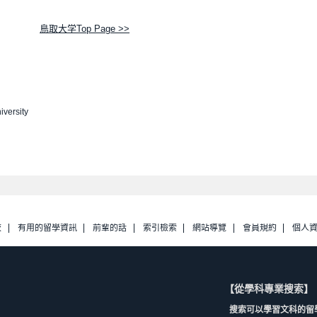
鳥取大学Top Page >>
iversity
校
有用的留學資訊
前輩的話
索引檢索
網站導覽
會員規約
個人
【從學科專業搜索】
搜索可以學習文科的留