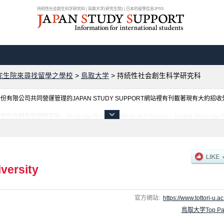
持続性社会創生科学研究科 | 鳥取大学(研究生院) | 日本的留學信息JPSS
究生院來尋找留學之學校
>
鳥取大学
>
持続性社会創生科学研究科
限公司共同營運管理的JAPAN STUDY SUPPORT網站裡有刊載著現有大約招
aduate School of Medical Sciences、United Graduate School of A
ces等各別研究科的不同訊息，以及招收名額、合格人數等考試資訊、設施介紹、聯絡方式等對外
iversity
官方網站:
https://www.tottori-u.ac
鳥取大学Top Pa