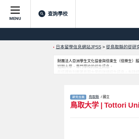
查詢學校
MENU
日本留學信息網站JPSS
>
從鳥取縣的從研
財團法人亞洲學生文化協會與倍楽生（倍樂生）股份有
短期大學、專門學校的招生訊息。
在這裡有刊載著鳥取大学的詳細招生訊息。有持続性社会創生科学研究科、Gr
School of Veterinary Scien
站。
鳥取縣
/ 國立
鳥取大学
|
Tottori Un