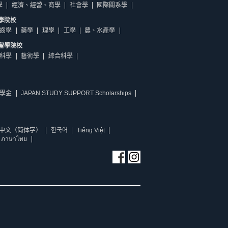
學
經濟、經營、商學
社會學
國際關系學
學院校
齒學
藥學
理學
工學
農、水產學
留學院校
科學
藝術學
綜合科學
學金
JAPAN STUDY SUPPORT Scholarships
中文（简体字）
한국어
Tiếng Việt
ภาษาไทย