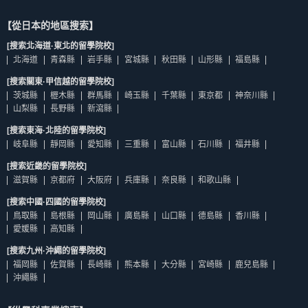
【從日本的地區搜索】
[搜索北海道·東北的留學院校]
北海道
青森縣
岩手縣
宮城縣
秋田縣
山形縣
福島縣
[搜索關東·甲信越的留學院校]
茨城縣
櫪木縣
群馬縣
崎玉縣
千葉縣
東京都
神奈川縣
山梨縣
長野縣
新瀉縣
[搜索東海·北陸的留學院校]
岐阜縣
靜岡縣
愛知縣
三重縣
富山縣
石川縣
福井縣
[搜索近畿的留學院校]
滋賀縣
京都府
大阪府
兵庫縣
奈良縣
和歌山縣
[搜索中國·四國的留學院校]
鳥取縣
島根縣
岡山縣
廣島縣
山口縣
德島縣
香川縣
愛媛縣
高知縣
[搜索九州·沖繩的留學院校]
福岡縣
佐賀縣
長崎縣
熊本縣
大分縣
宮崎縣
鹿兒島縣
沖繩縣