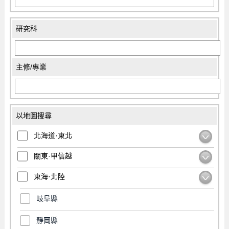
研究科
主修/專業
以地圖搜尋
北海道·東北
關東·甲信越
東海·北陸
岐阜縣
靜岡縣