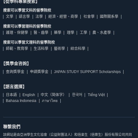
【從學科專業搜索】
搜索可以學習文科的留學院校
文學
語言學
法學
經濟、經營、商學
社會學
國際關系學
搜索可以學習理科的留學院校
護理、保健學
醫、齒學
藥學
理學
工學
農、水產學
搜索可以學習文理科的留學院校
師範、教育學
生活科學
藝術學
綜合科學
【獎學金咨詢】
查詢獎學金
申請獎學金
JAPAN STUDY SUPPORT Scholarships
【語言選擇】
日本語
English
中文（简体字）
한국어
Tiếng Việt
Bahasa Indonesia
ภาษาไทย
聯繫我們
該網站是由亞洲學生文化協會（公益財團法人）和倍楽生（倍樂生）股份有限公司共同