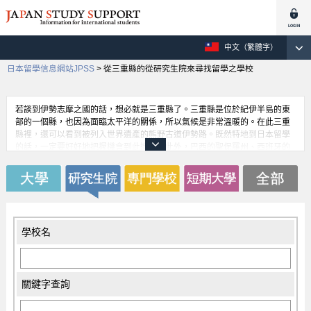
中文（繁體字）
日本留學信息網站JPSS
>
從三重縣的從研究生院來尋找留學之學校
若談到伊勢志摩之國的話，想必就是三重縣了。三重縣是位於紀伊半島的東
部的一個縣，也因為面臨太平洋的關係，所以氣候是非常溫暖的。在此三重
縣裡，還可以看到被列入世界遺產的熊野古道伊勢路。既然特地到日本留學
的話，一定要好好地把握機會到此造訪。此外，巴西的聖保羅州、西班牙的
瓦倫西亞州、中國的河南省以及帛琉皆與三重縣簽定友好姐妹都市之簽署都
有十年以上的歷史，所以在三重縣裡的國際性交流經驗也是很豐富的。
學校名
關鍵字查詢