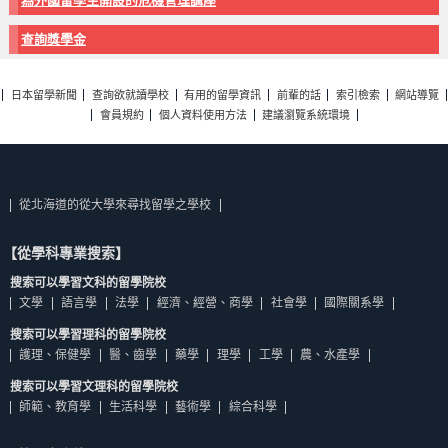
為外國留學生開設的危機管理講座
查詢獎學金
日本留學新聞
查詢欲就讀學校
有用的留學資訊
前輩的話
索引檢索
網站導覽
會員規約
個人資料使用方法
建議瀏覽系統環境
從北海道的從大學來尋找留學之學校
【從學科專業搜索】
搜索可以學習文科的留學院校
文學
語言學
法學
經濟、經營、商學
社會學
國際關系學
搜索可以學習理科的留學院校
護理、保健學
醫、齒學
藥學
理學
工學
農、水產學
搜索可以學習文理科的留學院校
師範、教育學
生活科學
藝術學
綜合科學