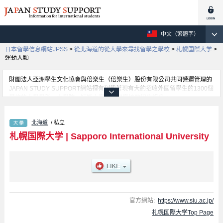
中文（繁體字）
日本留學信息網站JPSS
>
從北海道的從大學來尋找留學之學校
>
札幌国際大学
>
運動人類
財團法人亞洲學生文化協會與倍楽生（倍樂生）股份有限公司共同營運管理的
JAPAN STUDY SUPPORT網站裡有刊載著現有大約招收外國留學生的1300個
學校的大學學部、大學院、短期大學、專門學校的招生訊息。
在這裡有刊載著札幌国際大学的詳細招生訊息。有人文學部、觀光學部、運動
人類學部等各別學部的不同訊息，以及招收名額、合格人數等考試資訊、設施
北海道
/ 私立
介紹、聯絡方式等對外國留學生是必要之訊息都刊載於此，請務必查閱及利用
此網站。
札幌国際大学
|
Sapporo International University
官方網站:
https://www.siu.ac.jp/
札幌国際大学Top Page