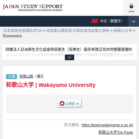
中文（繁體字）
日本留學信息網站JPSS
>
從和歌山縣的從大學來尋找留學之學校
>
和歌山大学
>
Economics
財團法人亞洲學生文化協會與倍楽生（倍樂生）股份有限公司共同營運管理的
JAPAN STUDY SUPPORT網站裡有刊載著現有大約招收外國留學生的1300個
學校的大學學部、大學院、短期大學、專門學校的招生訊息。
在這裡有刊載著和歌山大学的詳細招生訊息。有Economics學部、Systems
Engineering學部、Tourism學部等各別學部的不同訊息，以及招收名額、合格
和歌山縣
/ 國立
人數等考試資訊、設施介紹、聯絡方式等對外國留學生是必要之訊息都刊載於
此，請務必查閱及利用此網站。
和歌山大学
|
Wakayama University
官方網站:
https://www.wakayama-u.ac.jp/
和歌山大学Top Page