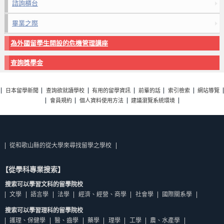
諮詢櫃台
畢業之際
為外國留學生開設的危機管理講座
查詢獎學金
日本留學新聞
查詢欲就讀學校
有用的留學資訊
前輩的話
索引檢索
網站導覽
會員規約
個人資料使用方法
建議瀏覽系統環境
從和歌山縣的從大學來尋找留學之學校
【從學科專業搜索】
搜索可以學習文科的留學院校
文學
語言學
法學
經濟、經營、商學
社會學
國際關系學
搜索可以學習理科的留學院校
護理、保健學
醫、齒學
藥學
理學
工學
農、水產學