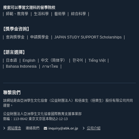
搜索可以學習文理科的留學院校
師範、教育學
生活科學
藝術學
綜合科學
【獎學金咨詢】
查詢獎學金
申請獎學金
JAPAN STUDY SUPPORT Scholarships
【語言選擇】
日本語
English
中文（简体字）
한국어
Tiếng Việt
Bahasa Indonesia
ภาษาไทย
聯繫我們
該網站是由亞洲學生文化協會（公益財團法人）和倍楽生（倍樂生）股份有限公司共同
運營。
公益財團法人亞洲學生文化協會國際教育支援事業部
郵編：113-8642 東京文京區本駒込2-12-13
網站理念
連絡我們
公司介紹