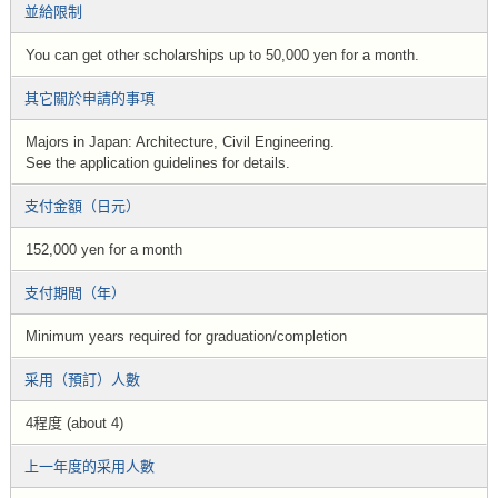
並給限制
You can get other scholarships up to 50,000 yen for a month.
其它關於申請的事項
Majors in Japan: Architecture, Civil Engineering.
See the application guidelines for details.
支付金額（日元）
152,000 yen for a month
支付期間（年）
Minimum years required for graduation/completion
采用（預訂）人數
4程度 (about 4)
上一年度的采用人數