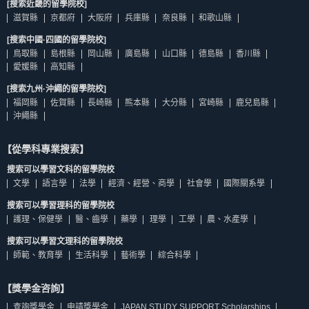
[搜索近畿的留學院校]
滋賀縣
京都府
大阪府
兵庫縣
奈良縣
和歌山縣
[搜索中國·四國的留學院校]
鳥取縣
島根縣
岡山縣
廣島縣
山口縣
德島縣
香川縣
愛媛縣
高知縣
[搜索九州·沖繩的留學院校]
福岡縣
佐賀縣
長崎縣
熊本縣
大分縣
宮崎縣
鹿兒島縣
沖繩縣
【從學科專業搜索】
搜索可以學習文科的留學院校
文學
語言學
法學
經濟、經營、商學
社會學
國際關系學
搜索可以學習理科的留學院校
護理、保健學
醫、齒學
藥學
理學
工學
農、水產學
搜索可以學習文理科的留學院校
師範、教育學
生活科學
藝術學
綜合科學
【獎學金咨詢】
查詢獎學金
申請獎學金
JAPAN STUDY SUPPORT Scholarships