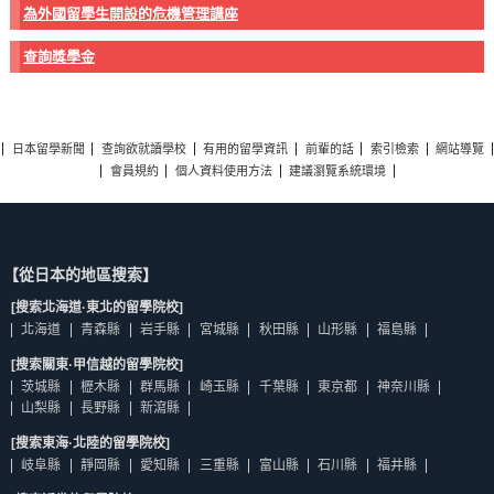
為外國留學生開設的危機管理講座
查詢獎學金
日本留學新聞
查詢欲就讀學校
有用的留學資訊
前輩的話
索引檢索
網站導覽
會員規約
個人資料使用方法
建議瀏覽系統環境
【從日本的地區搜索】
[搜索北海道·東北的留學院校]
北海道
青森縣
岩手縣
宮城縣
秋田縣
山形縣
福島縣
[搜索關東·甲信越的留學院校]
茨城縣
櫪木縣
群馬縣
崎玉縣
千葉縣
東京都
神奈川縣
山梨縣
長野縣
新瀉縣
[搜索東海·北陸的留學院校]
岐阜縣
靜岡縣
愛知縣
三重縣
富山縣
石川縣
福井縣