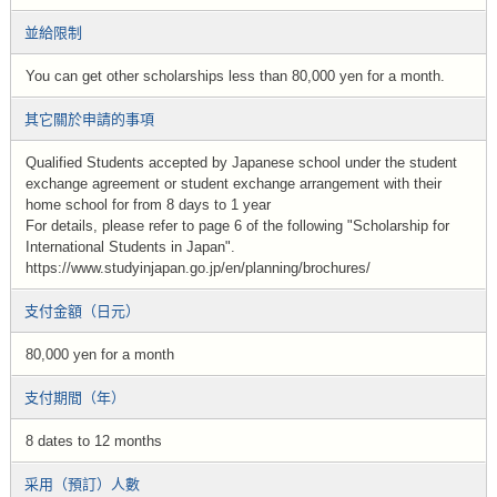
並給限制
You can get other scholarships less than 80,000 yen for a month.
其它關於申請的事項
Qualified Students accepted by Japanese school under the student
exchange agreement or student exchange arrangement with their
home school for from 8 days to 1 year
For details, please refer to page 6 of the following "Scholarship for
International Students in Japan".
https://www.studyinjapan.go.jp/en/planning/brochures/
支付金額（日元）
80,000 yen for a month
支付期間（年）
8 dates to 12 months
采用（預訂）人數