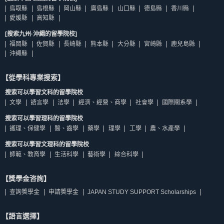
鳥取縣
島根縣
岡山縣
廣島縣
山口縣
德島縣
香川縣
愛媛縣
高知縣
[搜索九州·沖繩的留學院校]
福岡縣
佐賀縣
長崎縣
熊本縣
大分縣
宮崎縣
鹿兒島縣
沖繩縣
【從學科專業搜索】
搜索可以學習文科的留學院校
文學
語言學
法學
經濟、經營、商學
社會學
國際關系學
搜索可以學習理科的留學院校
護理、保健學
醫、齒學
藥學
理學
工學
農、水產學
搜索可以學習文理科的留學院校
師範、教育學
生活科學
藝術學
綜合科學
【獎學金咨詢】
查詢獎學金
申請獎學金
JAPAN STUDY SUPPORT Scholarships
【語言選擇】