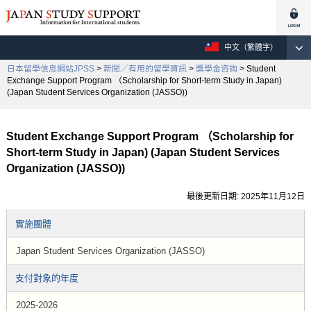
中文（繁體字）
日本留學信息網站JPSS
>
新聞／有用的留學資訊
>
獎學金咨詢
> Student
Exchange Support Program （Scholarship for Short-term Study in Japan)
(Japan Student Services Organization (JASSO))
Student Exchange Support Program （Scholarship for
Short-term Study in Japan) (Japan Student Services
Organization (JASSO))
最後更新日期: 2025年11月12日
實施團體
Japan Student Services Organization (JASSO)
支付對象的年度
2025-2026