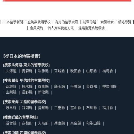
日本留學新聞
查詢欲就讀學校
有用的留學資訊
前輩的話
索引檢索
網站導覽
會員規約
個人資料使用方法
建議瀏覽系統環境
【從日本的地區搜索】
[搜索北海道·東北的留學院校]
北海道
青森縣
岩手縣
宮城縣
秋田縣
山形縣
福島縣
[搜索關東·甲信越的留學院校]
茨城縣
櫪木縣
群馬縣
崎玉縣
千葉縣
東京都
神奈川縣
山梨縣
長野縣
新瀉縣
[搜索東海·北陸的留學院校]
岐阜縣
靜岡縣
愛知縣
三重縣
富山縣
石川縣
福井縣
[搜索近畿的留學院校]
滋賀縣
京都府
大阪府
兵庫縣
奈良縣
和歌山縣
[搜索中國·四國的留學院校]