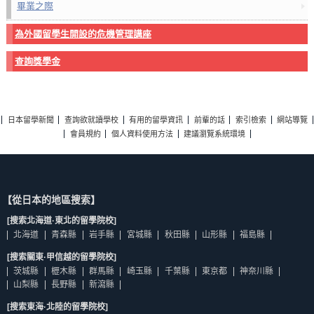
畢業之際
為外國留學生開設的危機管理講座
查詢獎學金
日本留學新聞
查詢欲就讀學校
有用的留學資訊
前輩的話
索引檢索
網站導覽
會員規約
個人資料使用方法
建議瀏覽系統環境
【從日本的地區搜索】
[搜索北海道·東北的留學院校]
北海道
青森縣
岩手縣
宮城縣
秋田縣
山形縣
福島縣
[搜索關東·甲信越的留學院校]
茨城縣
櫪木縣
群馬縣
崎玉縣
千葉縣
東京都
神奈川縣
山梨縣
長野縣
新瀉縣
[搜索東海·北陸的留學院校]