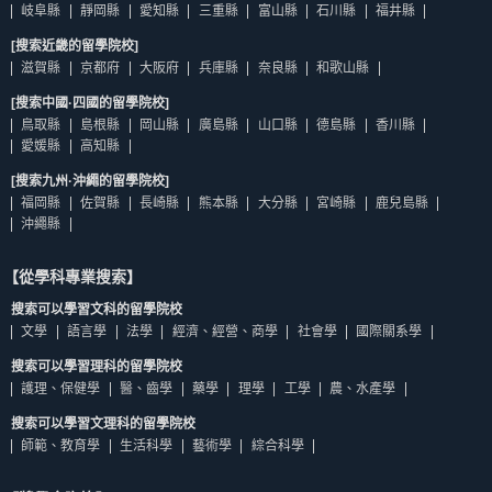
岐阜縣
靜岡縣
愛知縣
三重縣
富山縣
石川縣
福井縣
[搜索近畿的留學院校]
滋賀縣
京都府
大阪府
兵庫縣
奈良縣
和歌山縣
[搜索中國·四國的留學院校]
鳥取縣
島根縣
岡山縣
廣島縣
山口縣
德島縣
香川縣
愛媛縣
高知縣
[搜索九州·沖繩的留學院校]
福岡縣
佐賀縣
長崎縣
熊本縣
大分縣
宮崎縣
鹿兒島縣
沖繩縣
【從學科專業搜索】
搜索可以學習文科的留學院校
文學
語言學
法學
經濟、經營、商學
社會學
國際關系學
搜索可以學習理科的留學院校
護理、保健學
醫、齒學
藥學
理學
工學
農、水產學
搜索可以學習文理科的留學院校
師範、教育學
生活科學
藝術學
綜合科學