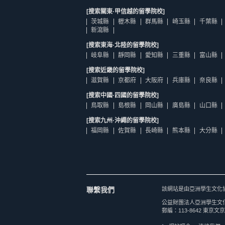
[搜索關東·甲信越的留學院校]
茨城縣
櫪木縣
群馬縣
崎玉縣
千葉縣
新瀉縣
[搜索東海·北陸的留學院校]
岐阜縣
靜岡縣
愛知縣
三重縣
富山縣
[搜索近畿的留學院校]
滋賀縣
京都府
大阪府
兵庫縣
奈良縣
[搜索中國·四國的留學院校]
鳥取縣
島根縣
岡山縣
廣島縣
山口縣
[搜索九州·沖繩的留學院校]
福岡縣
佐賀縣
長崎縣
熊本縣
大分縣
聯繫我們
該網站是由亞洲學生文化
公益財團法人亞洲學生文
郵編：113-8642 東京文京