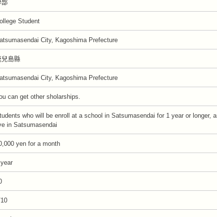
學部
ollege Student
atsumasendai City, Kagoshima Prefecture
鹿兒島縣
atsumasendai City, Kagoshima Prefecture
ou can get other sholarships.
tudents who will be enroll at a school in Satsumasendai for 1 year or longer, 
ive in Satsumasendai
0,000 yen for a month
 year
0
/10