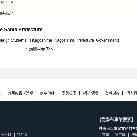
ny time
適時而定
he Same Prefecture
Foreign Students in Kagoshima (Kagoshima Prefectural Government)
« 查詢獎學金 Top
校
有用的留學資訊
前輩的話
索引檢索
網站導覽
會員規約
個人
【從學科專業搜索】
搜索可以學習文科的留
山形縣
福島縣
文學
語言學
法