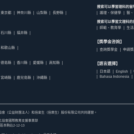
搜索可以學習理科的留
東京都
神奈川縣
山梨縣
長野縣
護理、保健學
醫、
搜索可以學習文理科的
師範、教育學
生活
石川縣
福井縣
【獎學金咨詢】
和歌山縣
查詢獎學金
申請獎
德島縣
香川縣
愛媛縣
高知縣
【語言選擇】
日本語
English
Bahasa Indonesia
宮崎縣
鹿兒島縣
沖繩縣
協會（公益財團法人）和倍楽生（倍樂生）股份有限公司共同運營。
化協會國際教育支援事業部
區本駒込2-12-13