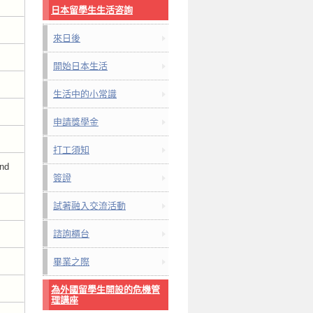
日本留學生生活咨詢
來日後
開始日本生活
生活中的小常識
申請獎學金
打工須知
and
簽證
試著融入交流活動
諮詢櫃台
畢業之際
為外國留學生開設的危機管
理講座