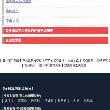
試著融入交流活動
諮詢櫃台
畢業之際
為外國留學生開設的危機管理講座
查詢獎學金
日本留學新聞
查詢欲就讀學校
有用的留學資訊
前輩的話
索引檢索
網站導覽
會員規約
個人資料使用方法
建議瀏覽系統環境
【從日本的地區搜索】
[搜索北海道·東北的留學院校]
北海道
青森縣
岩手縣
宮城縣
秋田縣
山形縣
福島縣
[搜索關東·甲信越的留學院校]