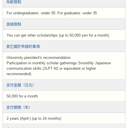
年齡限制
For undergraduates: under 30. For graduates: under 35
並給限制
You can get other scholarships (up to 50,000 yen for a month).
其它關於申請的事項
University president's recommendation
Participation in monthly scholar gatherings Smoothly Japanese
communication skills (JLPT N2 or equivalent or higher
recommended)
支付金額（日元）
50,000 for a month
支付期間（年）
2 years (April-) (up to 24 months)