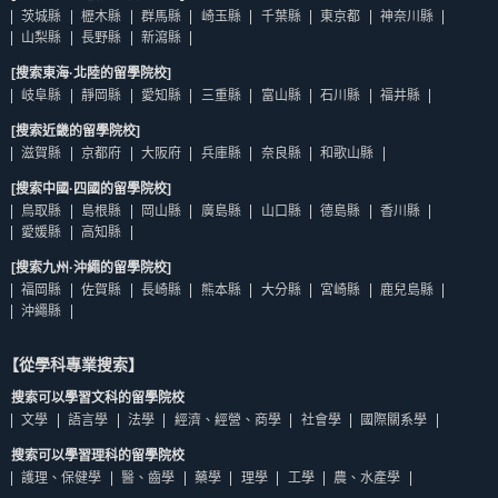
茨城縣
櫪木縣
群馬縣
崎玉縣
千葉縣
東京都
神奈川縣
山梨縣
長野縣
新瀉縣
[搜索東海·北陸的留學院校]
岐阜縣
靜岡縣
愛知縣
三重縣
富山縣
石川縣
福井縣
[搜索近畿的留學院校]
滋賀縣
京都府
大阪府
兵庫縣
奈良縣
和歌山縣
[搜索中國·四國的留學院校]
鳥取縣
島根縣
岡山縣
廣島縣
山口縣
德島縣
香川縣
愛媛縣
高知縣
[搜索九州·沖繩的留學院校]
福岡縣
佐賀縣
長崎縣
熊本縣
大分縣
宮崎縣
鹿兒島縣
沖繩縣
【從學科專業搜索】
搜索可以學習文科的留學院校
文學
語言學
法學
經濟、經營、商學
社會學
國際關系學
搜索可以學習理科的留學院校
護理、保健學
醫、齒學
藥學
理學
工學
農、水產學