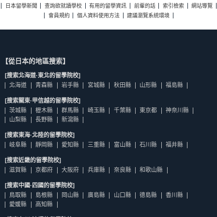
日本留學新聞
查詢欲就讀學校
有用的留學資訊
前輩的話
索引檢索
網站導覽
會員規約
個人資料使用方法
建議瀏覽系統環境
【從日本的地區搜索】
[搜索北海道·東北的留學院校]
北海道
青森縣
岩手縣
宮城縣
秋田縣
山形縣
福島縣
[搜索關東·甲信越的留學院校]
茨城縣
櫪木縣
群馬縣
崎玉縣
千葉縣
東京都
神奈川縣
山梨縣
長野縣
新瀉縣
[搜索東海·北陸的留學院校]
岐阜縣
靜岡縣
愛知縣
三重縣
富山縣
石川縣
福井縣
[搜索近畿的留學院校]
滋賀縣
京都府
大阪府
兵庫縣
奈良縣
和歌山縣
[搜索中國·四國的留學院校]
鳥取縣
島根縣
岡山縣
廣島縣
山口縣
德島縣
香川縣
愛媛縣
高知縣