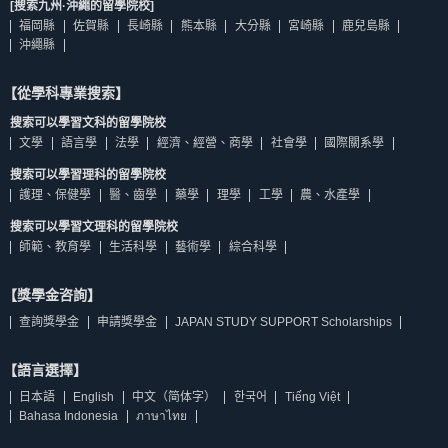
[搜索九州·沖繩的留學院校]
福岡縣
佐賀縣
長崎縣
熊本縣
大分縣
宮崎縣
鹿兒島縣
沖繩縣
【從學科專業搜索】
搜索可以學習文科的留學院校
文學
語言學
法學
經濟、經營、商學
社會學
國際關系學
搜索可以學習理科的留學院校
護理、保健學
醫、齒學
藥學
理學
工學
農、水產學
搜索可以學習文理科的留學院校
師範、教育學
生活科學
藝術學
綜合科學
【獎學金咨詢】
查詢獎學金
申請獎學金
JAPAN STUDY SUPPORT Scholarships
【語言選擇】
日本語
English
中文（简体字）
한국어
Tiếng Việt
Bahasa Indonesia
ภาษาไทย