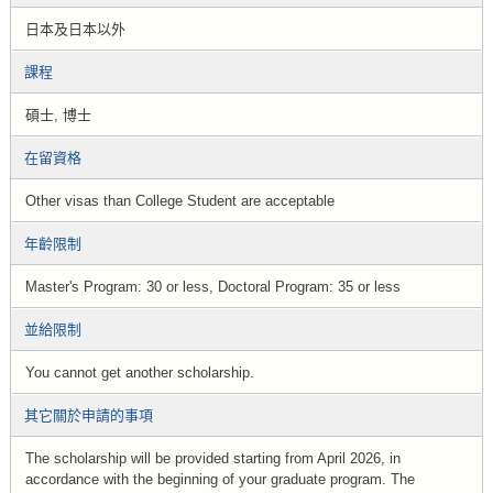
日本及日本以外
課程
碩士, 博士
在留資格
Other visas than College Student are acceptable
年齡限制
Master's Program: 30 or less, Doctoral Program: 35 or less
並給限制
You cannot get another scholarship.
其它關於申請的事項
The scholarship will be provided starting from April 2026, in
accordance with the beginning of your graduate program. The