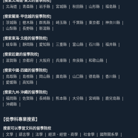
[搜索北海道·東北的留學院校]
北海道
青森縣
岩手縣
宮城縣
秋田縣
山形縣
福島縣
[搜索關東·甲信越的留學院校]
茨城縣
櫪木縣
群馬縣
崎玉縣
千葉縣
東京都
神奈川縣
山梨縣
長野縣
新瀉縣
[搜索東海·北陸的留學院校]
岐阜縣
靜岡縣
愛知縣
三重縣
富山縣
石川縣
福井縣
[搜索近畿的留學院校]
滋賀縣
京都府
大阪府
兵庫縣
奈良縣
和歌山縣
[搜索中國·四國的留學院校]
鳥取縣
島根縣
岡山縣
廣島縣
山口縣
德島縣
香川縣
愛媛縣
高知縣
[搜索九州·沖繩的留學院校]
福岡縣
佐賀縣
長崎縣
熊本縣
大分縣
宮崎縣
鹿兒島縣
沖繩縣
【從學科專業搜索】
搜索可以學習文科的留學院校
文學
語言學
法學
經濟、經營、商學
社會學
國際關系學