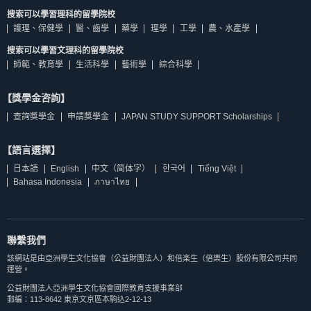
搜索可以學習理科的留學院校
護理、保健學
醫、齒學
藥學
理學
工學
農、水產學
搜索可以學習文理科的留學院校
師範、教育學
生活科學
藝術學
綜合科學
【獎學金咨詢】
查詢獎學金
申請獎學金
JAPAN STUDY SUPPORT Scholarships
【語言選擇】
日本語
English
中文（简体字）
한국어
Tiếng Việt
Bahasa Indonesia
ภาษาไทย
聯繫我們
該網站是由亞洲學生文化協會（公益財團法人）和倍楽生（倍樂生）股份有限公司共同
運營。
公益財團法人亞洲學生文化協會國際教育支援事業部
郵編：113-8642 東京文京區本駒込2-12-13