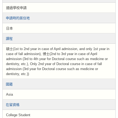
通過學校申請
申請時的居住地
日本
課程
碩士(1st to 2nd year in case of April admission, and only 1st year in
case of fall admission), 博士(2nd to 3rd year in case of April
admission (3rd to 4th year for Doctoral course such as medicine or
dentistry, etc.), Only 2nd year of Doctoral course in case of fall
admission (3rd year for Doctoral course such as medicine or
dentistry, etc.))
國籍
Asia
在留資格
College Student