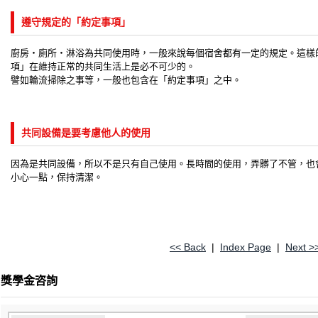
遵守規定的「約定事項」
廚房・廁所・淋浴為共同使用時，一般來說每個宿舍都有一定的規定。這樣
項」在維持正常的共同生活上是必不可少的。
譬如輪流掃除之事等，一般也包含在「約定事項」之中。
共同設備是要考慮他人的使用
因為是共同設備，所以不是只有自己使用。長時間的使用，弄髒了不管，也
小心一點，保持清潔。
<< Back
|
Index Page
|
Next >
獎學金咨詢