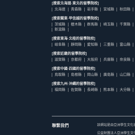
[搜索北海道·東北的留學院校]
北海道
青森縣
岩手縣
宮城縣
秋田縣
[搜索關東·甲信越的留學院校]
茨城縣
櫪木縣
群馬縣
崎玉縣
千葉縣
新瀉縣
[搜索東海·北陸的留學院校]
岐阜縣
靜岡縣
愛知縣
三重縣
富山縣
[搜索近畿的留學院校]
滋賀縣
京都府
大阪府
兵庫縣
奈良縣
[搜索中國·四國的留學院校]
鳥取縣
島根縣
岡山縣
廣島縣
山口縣
[搜索九州·沖繩的留學院校]
福岡縣
佐賀縣
長崎縣
熊本縣
大分縣
聯繫我們
該網站是由亞洲學生文化
公益財團法人亞洲學生文