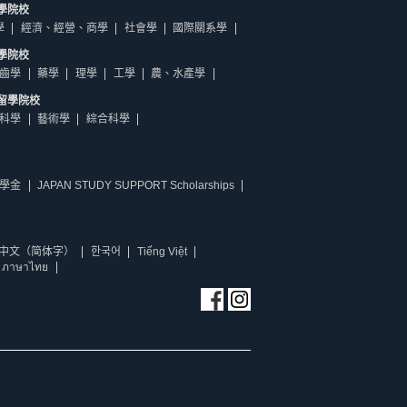
學院校
學
經濟、經營、商學
社會學
國際關系學
學院校
齒學
藥學
理學
工學
農、水產學
留學院校
科學
藝術學
綜合科學
學金
JAPAN STUDY SUPPORT Scholarships
中文（简体字）
한국어
Tiếng Việt
ภาษาไทย