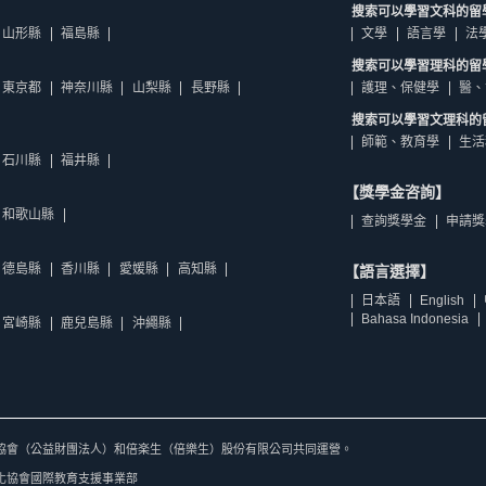
搜索可以學習文科的留
山形縣
福島縣
文學
語言學
法
搜索可以學習理科的留
東京都
神奈川縣
山梨縣
長野縣
護理、保健學
醫、
搜索可以學習文理科的
師範、教育學
生活
石川縣
福井縣
【獎學金咨詢】
和歌山縣
查詢獎學金
申請獎
德島縣
香川縣
愛媛縣
高知縣
【語言選擇】
日本語
English
Bahasa Indonesia
宮崎縣
鹿兒島縣
沖繩縣
協會（公益財團法人）和倍楽生（倍樂生）股份有限公司共同運營。
化協會國際教育支援事業部