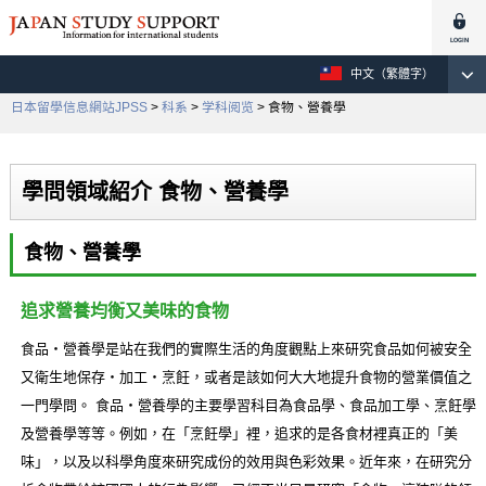
中文（繁體字）
日本留學信息網站JPSS
>
科系
>
学科阅览
> 食物、營養學
學問領域紹介 食物、營養學
食物、營養學
追求營養均衡又美味的食物
食品・營養學是站在我們的實際生活的角度觀點上來研究食品如何被安全
又衛生地保存・加工・烹飪，或者是該如何大大地提升食物的營業價值之
一門學問。 食品・營養學的主要學習科目為食品學、食品加工學、烹飪學
及營養學等等。例如，在「烹飪學」裡，追求的是各食材裡真正的「美
味」，以及以科學角度來研究成份的效用與色彩效果。近年來，在研究分