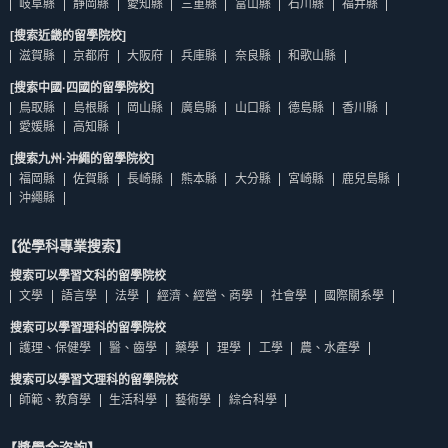
岐阜縣
靜岡縣
愛知縣
三重縣
富山縣
石川縣
福井縣
[搜索近畿的留學院校]
滋賀縣
京都府
大阪府
兵庫縣
奈良縣
和歌山縣
[搜索中國·四國的留學院校]
鳥取縣
島根縣
岡山縣
廣島縣
山口縣
德島縣
香川縣
愛媛縣
高知縣
[搜索九州·沖繩的留學院校]
福岡縣
佐賀縣
長崎縣
熊本縣
大分縣
宮崎縣
鹿兒島縣
沖繩縣
【從學科專業搜索】
搜索可以學習文科的留學院校
文學
語言學
法學
經濟、經營、商學
社會學
國際關系學
搜索可以學習理科的留學院校
護理、保健學
醫、齒學
藥學
理學
工學
農、水產學
搜索可以學習文理科的留學院校
師範、教育學
生活科學
藝術學
綜合科學
【獎學金咨詢】