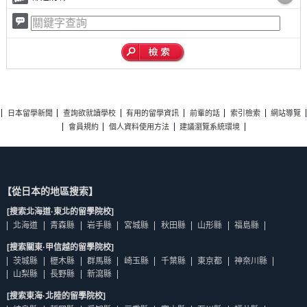
日本留學新聞
查詢欲就讀學校
有用的留學資訊
前輩的話
索引檢索
網站導覽
會員規約
個人資料使用方法
建議瀏覽系統環境
【從日本的地區搜索】
[搜索北海道·東北的留學院校]
北海道
青森縣
岩手縣
宮城縣
秋田縣
山形縣
福島縣
[搜索關東·甲信越的留學院校]
茨城縣
櫪木縣
群馬縣
崎玉縣
千葉縣
東京都
神奈川縣
山梨縣
長野縣
新瀉縣
[搜索東海·北陸的留學院校]