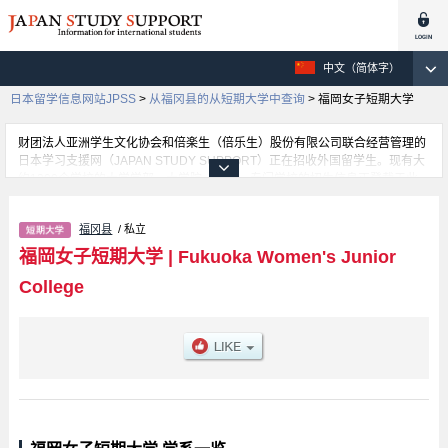
中文（简体字）
日本留学信息网站JPSS
>
从福冈县的从短期大学中查询
>
福岡女子短期大学
财团法人亚洲学生文化协会和倍楽生（倍乐生）股份有限公司联合经营管理的
日本学习支援网（JAPAN STUDY SUPPORT）正在招收外国留学生。现有大
约1300个学校的大学学部、大学院、短大、专门学校的招生信息正登载于此
网。
这里登载的是福岡女子短期大学的详细招生信息。有等各学部的不同信息。招
福冈县
/ 私立
收名额、合格人数等考试信息，以及设施介绍、联系方式等外国留学生必要的
信息都登载于此，请务必查阅和利用此网。
福岡女子短期大学
|
Fukuoka Women's Junior
College