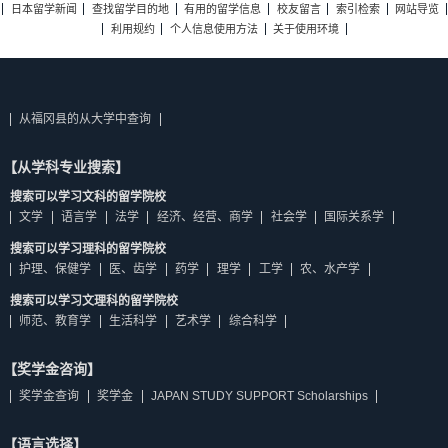
日本留学新闻
查找留学目的地
有用的留学信息
校友留言
索引检索
网站导览
利用规约
个人信息使用方法
关于使用环境
从福冈县的从大学中查询
【从学科专业搜索】
搜索可以学习文科的留学院校
文学
语言学
法学
经济、经营、商学
社会学
国际关系学
搜索可以学习理科的留学院校
护理、保健学
医、齿学
药学
理学
工学
农、水产学
搜索可以学习文理科的留学院校
师范、教育学
生活科学
艺术学
综合科学
【奖学金咨询】
奖学金查询
奖学金
JAPAN STUDY SUPPORT Scholarships
【语言选择】