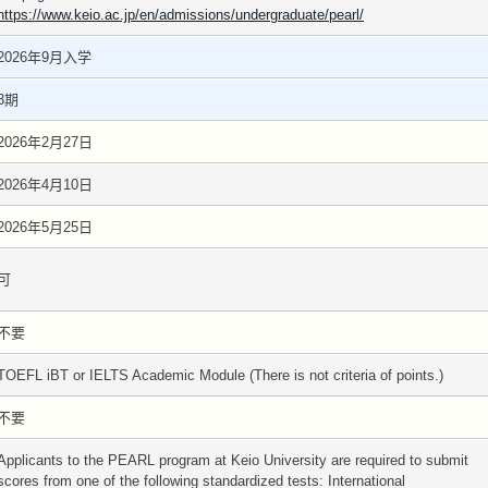
https://www.keio.ac.jp/en/admissions/undergraduate/pearl/
2026年9月入学
3期
2026年2月27日
2026年4月10日
2026年5月25日
可
不要
TOEFL iBT or IELTS Academic Module (There is not criteria of points.)
不要
Applicants to the PEARL program at Keio University are required to submit
scores from one of the following standardized tests: International