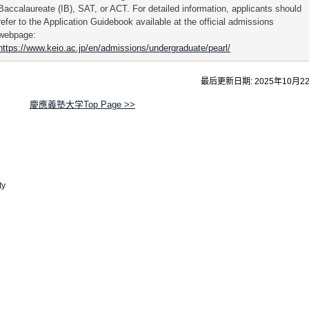
Baccalaureate (IB) , SAT, or ACT. For detailed information, applicants should
refer to the Application Guidebook available at the official admissions
webpage:
https://www.keio.ac.jp/en/admissions/undergraduate/pearl/
最后更新日期: 2025年10月2
慶應義塾大学Top Page >>
ty