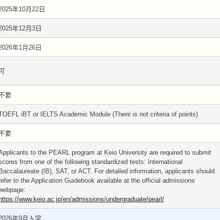
2025年10月22日
2025年12月3日
2026年1月26日
可
不要
TOEFL iBT or IELTS Academic Module (There is not criteria of points)
不要
Applicants to the PEARL program at Keio University are required to submit
scores from one of the following standardized tests: International
Baccalaureate (IB) , SAT, or ACT. For detailed information, applicants should
refer to the Application Guidebook available at the official admissions
webpage:
https://www.keio.ac.jp/en/admissions/undergraduate/pearl/
2026年9月入学