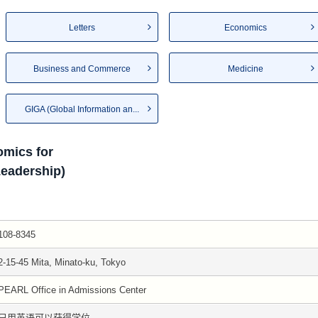
Letters
Economics
Business and Commerce
Medicine
GIGA (Global Information an...
mics for
Leadership)
108-8345
2-15-45 Mita, Minato-ku, Tokyo
PEARL Office in Admissions Center
只用英语可以获得学位