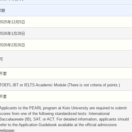
2期
2025年12月5日
2026年1月28日
2026年2月26日
可
不要
TOEFL iBT or IELTS Academic Module (There is not criteria of points.)
不要
Applicants to the PEARL program at Keio University are required to submit
scores from one of the following standardized tests: International
Baccalaureate (IB) , SAT, or ACT. For detailed information, applicants should
refer to the Application Guidebook available at the official admissions
webpage: