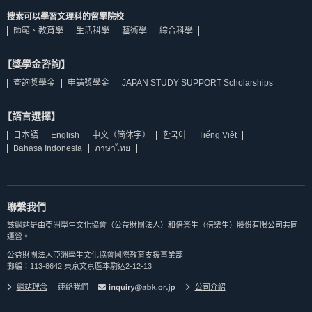
搜索可以學習文理科的留學院校
師範、教育學
生活科學
藝術學
綜合科學
【獎學金咨詢】
查詢獎學金
申請獎學金
JAPAN STUDY SUPPORT Scholarships
【語言選擇】
日本語
English
中文（简体字）
한국어
Tiếng Việt
Bahasa Indonesia
ภาษาไทย
聯繫我們
該網站是由亞洲學生文化協會（公益財團法人）和倍楽生（倍樂生）股份有限公司共同
運營。
公益財團法人亞洲學生文化協會國際教育支援事業部
郵編：113-8642 東京文京區本駒込2-12-13
網站理念
連絡我們
公司介紹