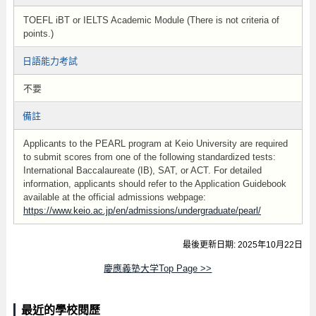
TOEFL iBT or IELTS Academic Module (There is not criteria of
points.)
日語能力考試
不要
備註
Applicants to the PEARL program at Keio University are required
to submit scores from one of the following standardized tests:
International Baccalaureate (IB) , SAT, or ACT. For detailed
information, applicants should refer to the Application Guidebook
available at the official admissions webpage:
https://www.keio.ac.jp/en/admissions/undergraduate/pearl/
最後更新日期: 2025年10月22日
慶應義塾大学Top Page >>
最近的學校閱歷