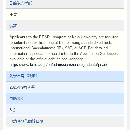
日語能力考試
不要
備註
Applicants to the PEARL program at Keio University are required
to submit scores from one of the following standardized tests:
International Baccalaureate (IB) , SAT, or ACT. For detailed
information, applicants should refer to the Application Guidebook
available at the official admissions webpage:
https://www.keio.ac.jp/en/admissions/undergraduate/pearl/
入學年月（秋期）
2026年9月入學
申請類別
3期
申請時期的開始日期