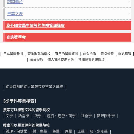
諮詢櫃台
畢業之際
為外國留學生開設的危機管理講座
查詢獎學金
日本留學新聞
查詢欲就讀學校
有用的留學資訊
前輩的話
索引檢索
網站導覽
會員規約
個人資料使用方法
建議瀏覽系統環境
從東京都的從大學來尋找留學之學校
【從學科專業搜索】
搜索可以學習文科的留學院校
文學
語言學
法學
經濟、經營、商學
社會學
國際關系學
搜索可以學習理科的留學院校
護理、保健學
醫、齒學
藥學
理學
工學
農、水產學