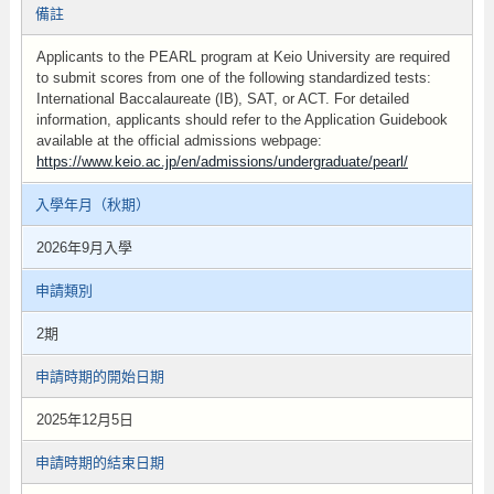
備註
Applicants to the PEARL program at Keio University are required
to submit scores from one of the following standardized tests:
International Baccalaureate (IB) , SAT, or ACT. For detailed
information, applicants should refer to the Application Guidebook
available at the official admissions webpage:
https://www.keio.ac.jp/en/admissions/undergraduate/pearl/
入學年月（秋期）
2026年9月入學
申請類別
2期
申請時期的開始日期
2025年12月5日
申請時期的結束日期