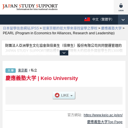
中文（繁體字）
日本留學信息網站JPSS
>
從東京都的從大學來尋找留學之學校
>
慶應義塾大学
>
PEARL (Program in Economics for Alliances, Research and Leadership)
財團法人亞洲學生文化協會與倍楽生（倍樂生）股份有限公司共同營運管理的
JAPAN STUDY SUPPORT網站裡有刊載著現有大約招收外國留學生的1300個
學校的大學學部、大學院、短期大學、專門學校的招生訊息。
在這裡有刊載著慶應義塾大学的詳細招生訊息。有PEARL (Program in
Economics for Alliances, Research and Leadership)學部、Letters學部、
東京都
/ 私立
Economics學部、Law學部、Business and Commerce學部、Medicine學
部、Science and Technology學部、GIGA (Global Information and
慶應義塾大学
|
Keio University
Governance Academic) Program -Faculty of Policy Management/Faculty of
Environment and Information Studies學部等各別學部的不同訊息，以及招收
名額、合格人數等考試資訊、設施介紹、聯絡方式等對外國留學生是必要之訊
息都刊載於此，請務必查閱及利用此網站。
官方網站:
https://www.keio.ac.jp/en/
慶應義塾大学Top Page