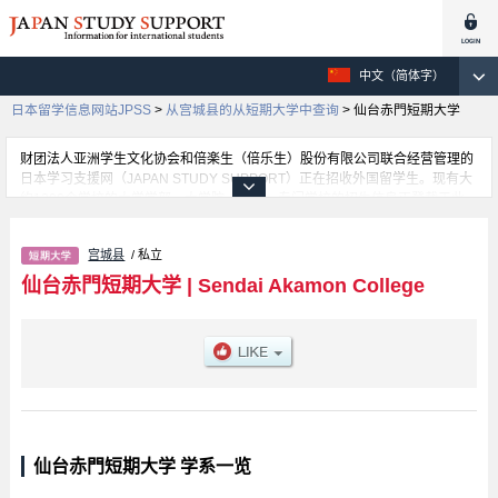
中文（简体字）
日本留学信息网站JPSS
>
从宫城县的从短期大学中查询
>
仙台赤門短期大学
财团法人亚洲学生文化协会和倍楽生（倍乐生）股份有限公司联合经营管理的
日本学习支援网（JAPAN STUDY SUPPORT）正在招收外国留学生。现有大
约1300个学校的大学学部、大学院、短大、专门学校的招生信息正登载于此
网。
这里登载的是仙台赤門短期大学的详细招生信息。有等各学部的不同信息。招
宫城县
/ 私立
收名额、合格人数等考试信息，以及设施介绍、联系方式等外国留学生必要的
信息都登载于此，请务必查阅和利用此网。
仙台赤門短期大学
|
Sendai Akamon College
仙台赤門短期大学 学系一览