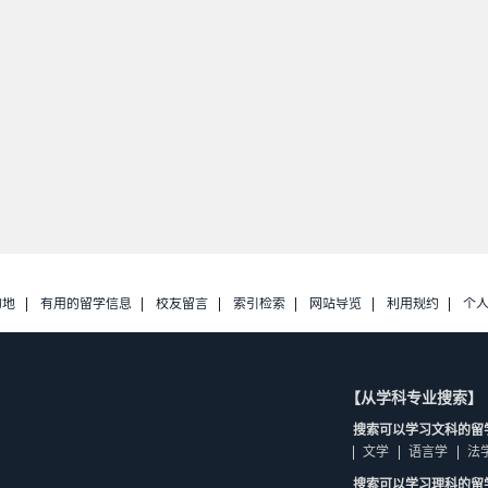
的地
有用的留学信息
校友留言
索引检索
网站导览
利用规约
个
【从学科专业搜索】
搜索可以学习文科的留
文学
语言学
法
搜索可以学习理科的留