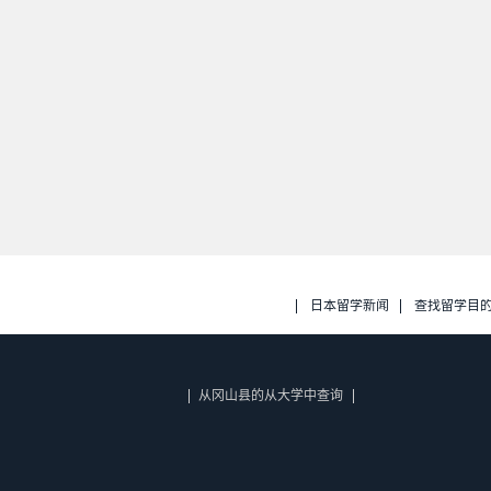
日本留学新闻
查找留学目
从冈山县的从大学中查询