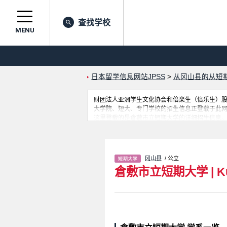
查找学校
MENU
日本留学信息网站JPSS
>
从冈山县的从短
财团法人亚洲学生文化协会和倍楽生（倍乐生）股份有
大学院、短大、专门学校的招生信息正登载于此
这里登载的是倉敷市立短期大学的详细招生信息。有Early
绍、联系方式等外国留学生必要的信息都登载于
冈山县
/ 公立
倉敷市立短期大学
|
K