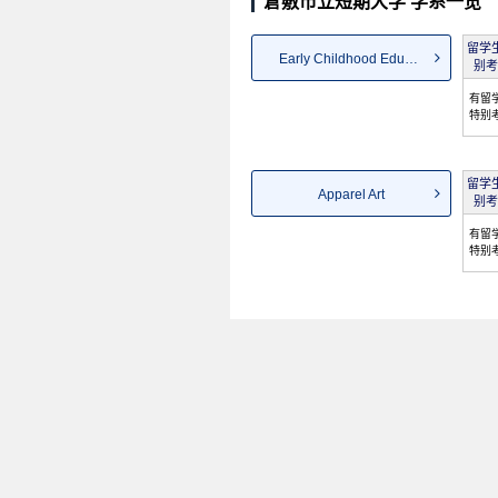
倉敷市立短期大学 学系一览
留学
Early Childhood Education a...
别考
有留
特别
留学
Apparel Art
别考
有留
特别