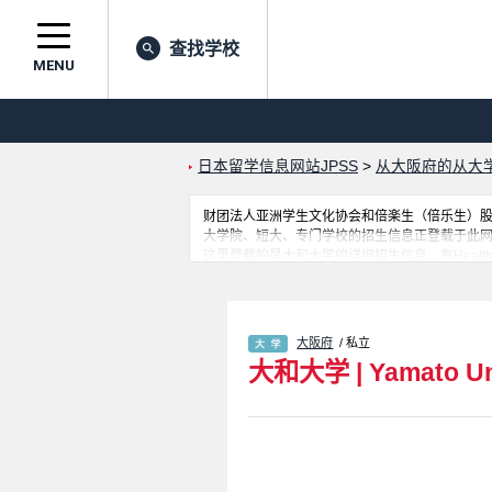
查找学校
MENU
日本留学信息网站JPSS
>
从大阪府的从大
财团法人亚洲学生文化协会和倍楽生（倍乐生）股份有
大学院、短大、专门学校的招生信息正登载于此
这里登载的是大和大学的详细招生信息。有Health Sciences 
部的不同信息。招收名额、合格人数等考试信息
大阪府
/ 私立
大和大学
|
Yamato Un