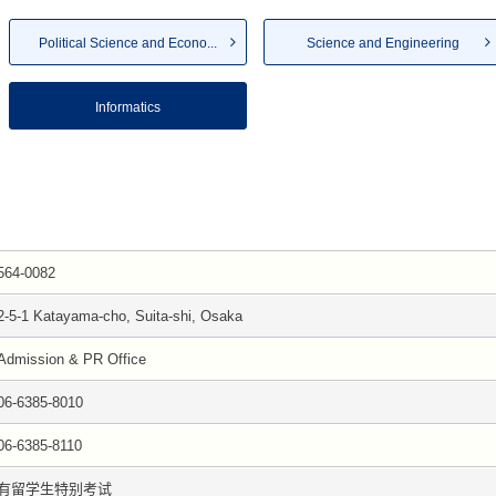
Political Science and Econo...
Science and Engineering
Informatics
564-0082
2-5-1 Katayama-cho, Suita-shi, Osaka
Admission & PR Office
06-6385-8010
06-6385-8110
有留学生特别考试