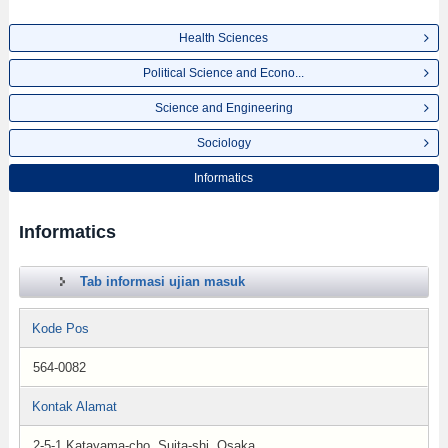
Health Sciences
Political Science and Econo...
Science and Engineering
Sociology
Informatics
Informatics
Tab informasi ujian masuk
Kode Pos
564-0082
Kontak Alamat
2-5-1 Katayama-cho, Suita-shi, Osaka