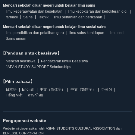
Mencari sekolah diluar negeri untuk belajar Ilmu sains
Ilmu keperaawatan dan kesehatan
Ilmu kedokteran dan kedokteran gigi
farmasi
Sains
Teknik
Ilmu pertanian dan perikanan
Mencari sekolah diluar negeri untuk belajar Ilmu sosial sains
Ilmu pendidikan dan pelatihan guru
Ilmu sains kehidupan
Ilmu seni
Sains umum
【Panduan untuk beasiswa】
Mencari beasiswa
Pendaftaran untuk Beasiswa
JAPAN STUDY SUPPORT Scholarships
【Pilih bahasa】
日本語
English
中文（简体字）
中文（繁體字）
한국어
Tiếng Việt
ภาษาไทย
Pengoperasi website
Website ini dioperasikan oleh ASIAN STUDENTS CULTURAL ASSOCIATION dan
BENESSE CORPORATION