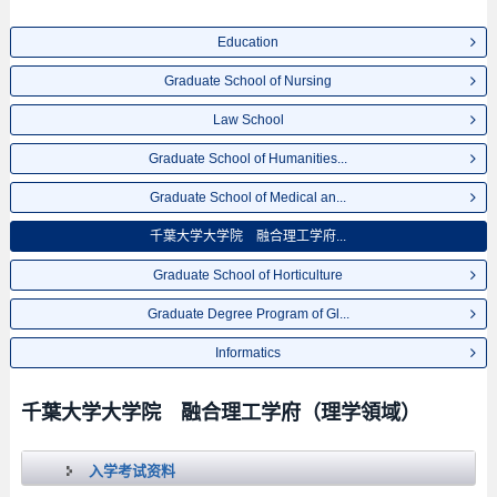
Education
Graduate School of Nursing
Law School
Graduate School of Humanities...
Graduate School of Medical an...
千葉大学大学院 融合理工学府...
Graduate School of Horticulture
Graduate Degree Program of Gl...
Informatics
千葉大学大学院 融合理工学府（理学領域）
入学考试资料