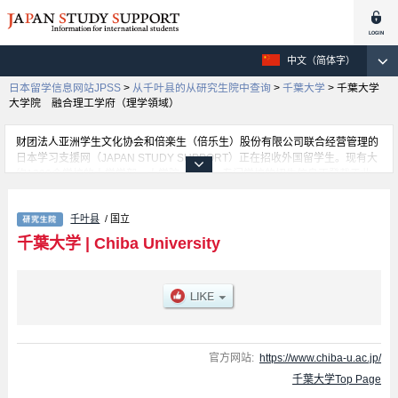
中文（简体字）
日本留学信息网站JPSS
>
从千叶县的从研究生院中查询
>
千葉大学
>
千葉大学
大学院 融合理工学府（理学領域）
财团法人亚洲学生文化协会和倍楽生（倍乐生）股份有限公司联合经营管理的
日本学习支援网（JAPAN STUDY SUPPORT）正在招收外国留学生。现有大
约1300个学校的大学学部、大学院、短大、专门学校的招生信息正登载于此
网。
这里登载的是千葉大学的详细招生信息。有Education、Graduate School of
千叶县
/ 国立
Nursing、Law School、Graduate School of Humanities and Studies on
Public Affairs、Graduate School of Medical and Pharmaceutical Sciences、
千葉大学
|
Chiba University
千葉大学大学院 融合理工学府（理学領域）、Graduate School of
Horticulture、Graduate Degree Program of Global and Transdisciplinary
Studies、Informatics等各研究科的不同信息。招收名额、合格人数等考试信
息，以及设施介绍、联系方式等外国留学生必要的信息都登载于此，请务必查
阅和利用此网。
官方网站:
https://www.chiba-u.ac.jp/
千葉大学Top Page