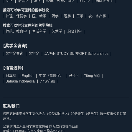
文学
语言学
法学
经济、经营、商学
社会学
国际关系学
搜索可以学习理科的留学院校
护理、保健学
医、齿学
药学
理学
工学
农、水产学
搜索可以学习文理科的留学院校
师范、教育学
生活科学
艺术学
综合科学
【奖学金咨询】
奖学金查询
奖学金
JAPAN STUDY SUPPORT Scholarships
【语言选择】
日本語
English
中文（繁體字）
한국어
Tiếng Việt
Bahasa Indonesia
ภาษาไทย
联系我们
该网站是由亚洲学生文化协会（公益财团法人）和倍楽生（倍乐生）股份有限公司共同
运营。
公益财团法人亚洲学生文化协会 国际教育支援事业部
邮编：113-8642 东京文京区本驹込2-12-13