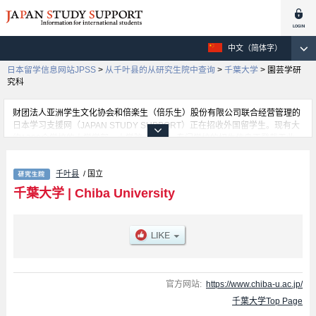
中文（简体字）
日本留学信息网站JPSS
>
从千叶县的从研究生院中查询
>
千葉大学
>
園芸学研
究科
财团法人亚洲学生文化协会和倍楽生（倍乐生）股份有限公司联合经营管理的
日本学习支援网（JAPAN STUDY SUPPORT）正在招收外国留学生。现有大
约1300个学校的大学学部、大学院、短大、专门学校的招生信息正登载于此
网。
这里登载的是千葉大学的详细招生信息。有Education、Graduate School of
千叶县
/ 国立
Nursing、Law School、Graduate School of Humanities and Studies on
Public Affairs、Graduate School of Medical and Pharmaceutical Sciences、
千葉大学
|
Chiba University
Graduate school of Science and Engineering, Chiba University (Science
Field)、園芸学研究科、Graduate Degree Program of Global and
Transdisciplinary Studies、Informatics等各研究科的不同信息。招收名额、合
格人数等考试信息，以及设施介绍、联系方式等外国留学生必要的信息都登载
于此，请务必查阅和利用此网。
官方网站:
https://www.chiba-u.ac.jp/
千葉大学Top Page