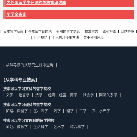
为外国留学生开设的危机管理讲座
奖学金查询
日本留学新闻
查找留学目的地
有用的留学信息
校友留言
索引检索
网站导览
利用规约
个人信息使用方法
关于使用环境
从群马县的从研究生院中查询
【从学科专业搜索】
搜索可以学习文科的留学院校
文学
语言学
法学
经济、经营、商学
社会学
国际关系学
搜索可以学习理科的留学院校
护理、保健学
医、齿学
药学
理学
工学
农、水产学
搜索可以学习文理科的留学院校
师范、教育学
生活科学
艺术学
综合科学