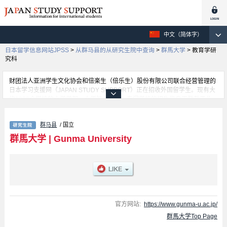
中文（简体字）
日本留学信息网站JPSS
>
从群马县的从研究生院中查询
>
群馬大学
>
教育学研
究科
财团法人亚洲学生文化协会和倍楽生（倍乐生）股份有限公司联合经营管理的
日本学习支援网（JAPAN STUDY SUPPORT）正在招收外国留学生。现有大
约1300个学校的大学学部、大学院、短大、专门学校的招生信息正登载于此
网。
这里登载的是群馬大学的详细招生信息。有教育学研究科、Science and
群马县
/ 国立
Technology、Graduate School of Informatics、Medicine、特別支援教育専攻
科等各研究科的不同信息。招收名额、合格人数等考试信息，以及设施介绍、
群馬大学
|
Gunma University
联系方式等外国留学生必要的信息都登载于此，请务必查阅和利用此网。
官方网站:
https://www.gunma-u.ac.jp/
群馬大学Top Page