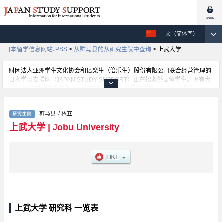
中文（简体字）
日本留学信息网站JPSS
>
从群马县的从研究生院中查询
>
上武大学
财团法人亚洲学生文化协会和倍楽生（倍乐生）股份有限公司联合经营管理的
日本学习支援网（JAPAN STUDY SUPPORT）正在招收外国留学生。现有大
约1300个学校的大学学部、大学院、短大、专门学校的招生信息正登载于此
网。
这里登载的是上武大学的详细招生信息。有Business Administration等各研究
群马县
/ 私立
科的不同信息。招收名额、合格人数等考试信息，以及设施介绍、联系方式等
外国留学生必要的信息都登载于此，请务必查阅和利用此网。
上武大学
|
Jobu University
上武大学 研究科 一览表