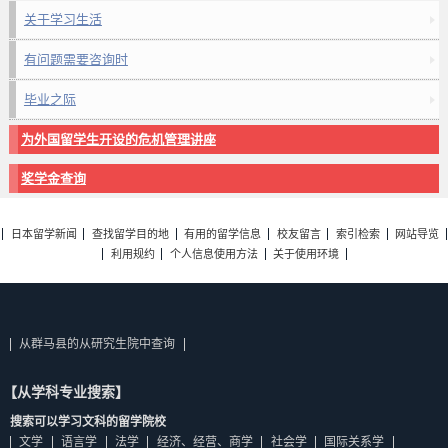
关于学习生活
有问题需要咨询时
毕业之际
为外国留学生开设的危机管理讲座
奖学金查询
日本留学新闻
查找留学目的地
有用的留学信息
校友留言
索引检索
网站导览
利用规约
个人信息使用方法
关于使用环境
从群马县的从研究生院中查询
【从学科专业搜索】
搜索可以学习文科的留学院校
文学
语言学
法学
经济、经营、商学
社会学
国际关系学