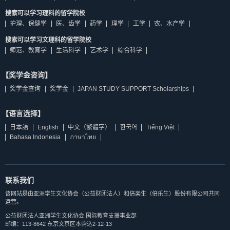
搜索可以学习理科的留学院校
护理、保健学
医、齿学
药学
理学
工学
农、水产学
搜索可以学习文理科的留学院校
师范、教育学
生活科学
艺术学
综合科学
【奖学金咨询】
奖学金查询
奖学金
JAPAN STUDY SUPPORT Scholarships
【语言选择】
日本語
English
中文（繁體字）
한국어
Tiếng Việt
Bahasa Indonesia
ภาษาไทย
联系我们
该网站是由亚洲学生文化协会（公益财团法人）和倍楽生（倍乐生）股份有限公司共同
运营。
公益财团法人亚洲学生文化协会 国际教育支援事业部
邮编：113-8642 东京文京区本驹込2-12-13