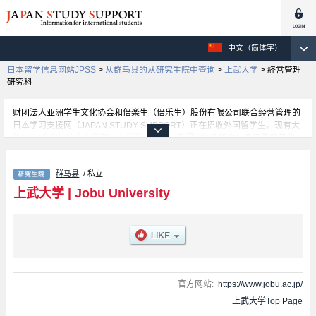
中文（简体字）
日本留学信息网站JPSS
>
从群马县的从研究生院中查询
>
上武大学
>
経営管理
研究科
财团法人亚洲学生文化协会和倍楽生（倍乐生）股份有限公司联合经营管理的
日本学习支援网（JAPAN STUDY SUPPORT）正在招收外国留学生。现有大
约1300个学校的大学学部、大学院、短大、专门学校的招生信息正登载于此
网。
这里登载的是上武大学的详细招生信息。有経営管理研究科等各研究科的不同
群马县
/ 私立
信息。招收名额、合格人数等考试信息，以及设施介绍、联系方式等外国留学
生必要的信息都登载于此，请务必查阅和利用此网。
上武大学
|
Jobu University
官方网站:
https://www.jobu.ac.jp/
上武大学Top Page